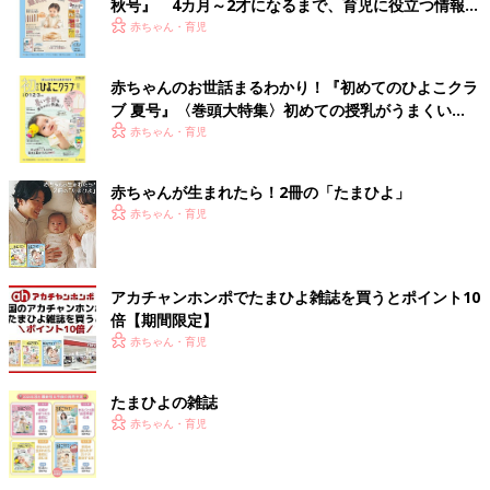
秋号』 4カ月～2才になるまで、育児に役立つ情報が
いっぱい！
赤ちゃん・育児
赤ちゃんのお世話まるわかり！『初めてのひよこクラ
ブ 夏号』〈巻頭大特集〉初めての授乳がうまくい
く！ おっぱい・ミルクの基本と夏のトラブル 解決テ
赤ちゃん・育児
ク
赤ちゃんが生まれたら！2冊の「たまひよ」
赤ちゃん・育児
アカチャンホンポでたまひよ雑誌を買うとポイント10
倍【期間限定】
赤ちゃん・育児
たまひよの雑誌
赤ちゃん・育児