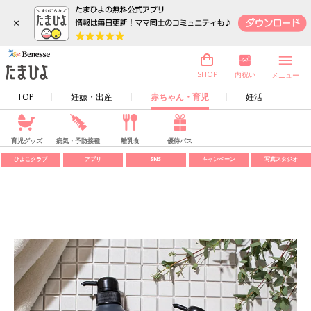
×
内祝い
SHOP
メニュー
TOP
妊娠・出産
赤ちゃん・育児
妊活
育児グッズ
病気・予防接種
離乳食
優待パス
ひよこクラブ
アプリ
SNS
キャンペーン
写真スタジオ