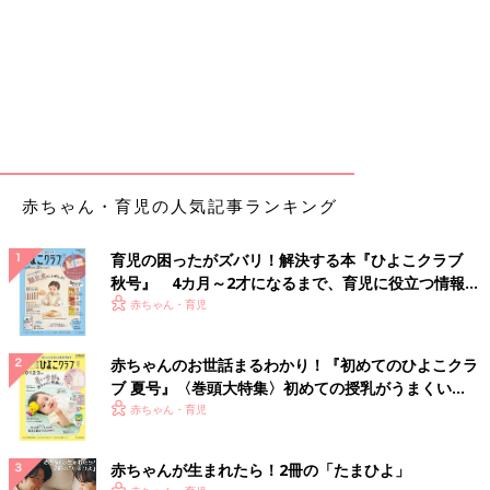
赤ちゃん・育児の人気記事ランキング
育児の困ったがズバリ！解決する本『ひよこクラブ
秋号』 4カ月～2才になるまで、育児に役立つ情報が
いっぱい！
赤ちゃん・育児
赤ちゃんのお世話まるわかり！『初めてのひよこクラ
ブ 夏号』〈巻頭大特集〉初めての授乳がうまくい
く！ おっぱい・ミルクの基本と夏のトラブル 解決テ
赤ちゃん・育児
ク
赤ちゃんが生まれたら！2冊の「たまひよ」