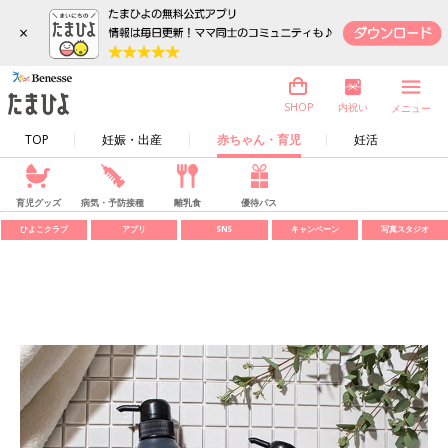
×
内祝い
SHOP
メニュー
TOP
妊娠・出産
赤ちゃん・育児
妊活
育児グッズ
病気・予防接種
離乳食
優待パス
ひよこクラブ
アプリ
SNS
キャンペーン
写真スタジオ