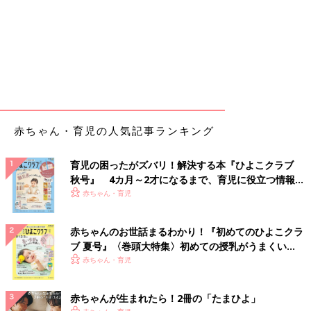
赤ちゃん・育児の人気記事ランキング
育児の困ったがズバリ！解決する本『ひよこクラブ
秋号』 4カ月～2才になるまで、育児に役立つ情報が
いっぱい！
赤ちゃん・育児
赤ちゃんのお世話まるわかり！『初めてのひよこクラ
ブ 夏号』〈巻頭大特集〉初めての授乳がうまくい
く！ おっぱい・ミルクの基本と夏のトラブル 解決テ
赤ちゃん・育児
ク
赤ちゃんが生まれたら！2冊の「たまひよ」