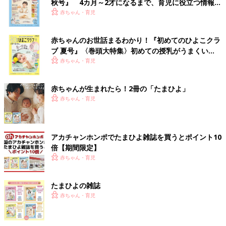
秋号』 4カ月～2才になるまで、育児に役立つ情報が
いっぱい！
赤ちゃん・育児
赤ちゃんのお世話まるわかり！『初めてのひよこクラ
ブ 夏号』〈巻頭大特集〉初めての授乳がうまくい
く！ おっぱい・ミルクの基本と夏のトラブル 解決テ
赤ちゃん・育児
ク
赤ちゃんが生まれたら！2冊の「たまひよ」
赤ちゃん・育児
アカチャンホンポでたまひよ雑誌を買うとポイント10
倍【期間限定】
赤ちゃん・育児
たまひよの雑誌
赤ちゃん・育児