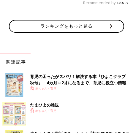
Recommended by
ランキングをもっと見る
関連記事
育児の困ったがズバリ！解決する本『ひよこクラブ
秋号』 4カ月～2才になるまで、育児に役立つ情報が
いっぱい！
赤ちゃん・育児
たまひよの雑誌
赤ちゃん・育児