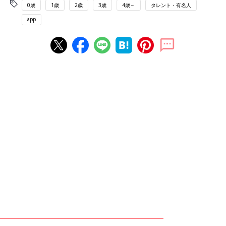
0歳
1歳
2歳
3歳
4歳～
タレント・有名人
app