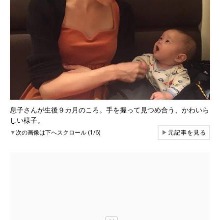
息子さんが生後９カ月のころ。手を握って見つめ合う、かわいら
しい様子。
▼
次の画像は下へスクロール (1/6)
▶
元記事を見る