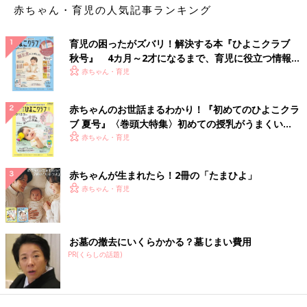
赤ちゃん・育児の人気記事ランキング
育児の困ったがズバリ！解決する本『ひよこクラブ
秋号』 4カ月～2才になるまで、育児に役立つ情報が
いっぱい！
赤ちゃん・育児
赤ちゃんのお世話まるわかり！『初めてのひよこクラ
ブ 夏号』〈巻頭大特集〉初めての授乳がうまくい
く！ おっぱい・ミルクの基本と夏のトラブル 解決テ
赤ちゃん・育児
ク
赤ちゃんが生まれたら！2冊の「たまひよ」
赤ちゃん・育児
お墓の撤去にいくらかかる？墓じまい費用
PR(くらしの話題)