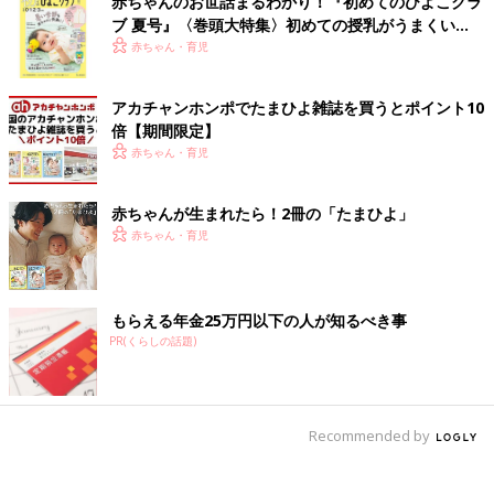
赤ちゃんのお世話まるわかり！『初めてのひよこクラ
ブ 夏号』〈巻頭大特集〉初めての授乳がうまくい
く！ おっぱい・ミルクの基本と夏のトラブル 解決テ
赤ちゃん・育児
ク
アカチャンホンポでたまひよ雑誌を買うとポイント10
倍【期間限定】
赤ちゃん・育児
赤ちゃんが生まれたら！2冊の「たまひよ」
赤ちゃん・育児
もらえる年金25万円以下の人が知るべき事
PR(くらしの話題)
Recommended by