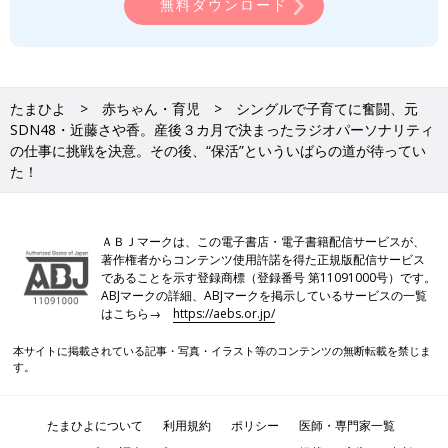
無料ダウンロード
たまひよ
赤ちゃん・育児
シングルで子育てに奮闘、元
SDN48・近藤さや香。産後３カ月で決まったラジオパーソナリティ
の仕事に挑戦を決意。その後、“保活”といういばらの道が待ってい
た！
ＡＢＪマークは、この電子書店・電子書籍配信サービスが、
著作権者からコンテンツ使用許諾を得た正規版配信サービス
であることを示す登録商標（登録番号 第11091000号）です。
ABJマークの詳細、ABJマークを掲示しているサービスの一覧
はこちら→
https://aebs.or.jp/
本サイトに掲載されている記事・写真・イラスト等のコンテンツの無断転載を禁じま
す。
たまひよについて
利用規約
ポリシー
医師・専門家一覧