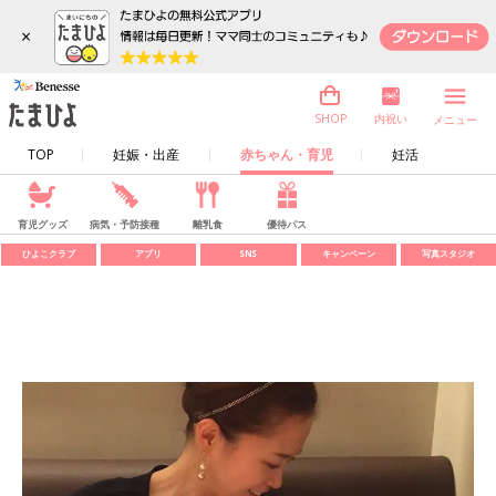
×
内祝い
SHOP
メニュー
TOP
妊娠・出産
赤ちゃん・育児
妊活
育児グッズ
病気・予防接種
離乳食
優待パス
ひよこクラブ
アプリ
SNS
キャンペーン
写真スタジオ