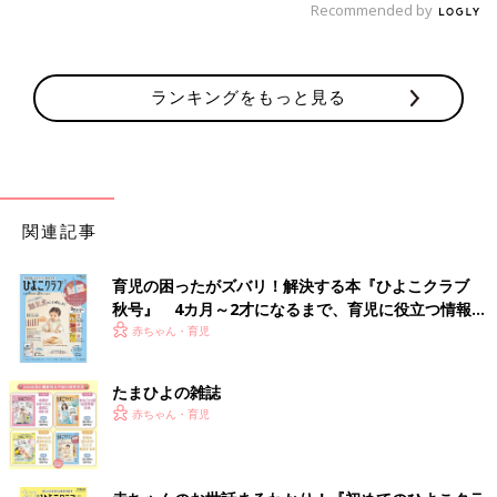
Recommended by
ランキングをもっと見る
関連記事
育児の困ったがズバリ！解決する本『ひよこクラブ
秋号』 4カ月～2才になるまで、育児に役立つ情報が
いっぱい！
赤ちゃん・育児
たまひよの雑誌
赤ちゃん・育児