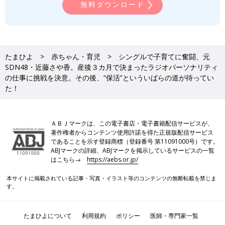
無料ダウンロード
たまひよ
赤ちゃん・育児
シングルで子育てに奮闘、元
SDN48・近藤さや香。産後３カ月で決まったラジオパーソナリティ
の仕事に挑戦を決意。その後、“保活”といういばらの道が待ってい
た！
ＡＢＪマークは、この電子書店・電子書籍配信サービスが、
著作権者からコンテンツ使用許諾を得た正規版配信サービス
であることを示す登録商標（登録番号 第11091000号）です。
ABJマークの詳細、ABJマークを掲示しているサービスの一覧
はこちら→
https://aebs.or.jp/
本サイトに掲載されている記事・写真・イラスト等のコンテンツの無断転載を禁じま
す。
たまひよについて
利用規約
ポリシー
医師・専門家一覧