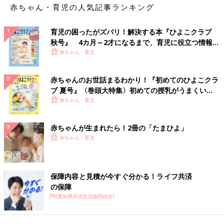
赤ちゃん・育児の人気記事ランキング
育児の困ったがズバリ！解決する本『ひよこクラブ
秋号』 4カ月～2才になるまで、育児に役立つ情報が
いっぱい！
赤ちゃん・育児
赤ちゃんのお世話まるわかり！『初めてのひよこクラ
ブ 夏号』〈巻頭大特集〉初めての授乳がうまくい
く！ おっぱい・ミルクの基本と夏のトラブル 解決テ
赤ちゃん・育児
ク
赤ちゃんが生まれたら！2冊の「たまひよ」
赤ちゃん・育児
保障内容と見積が今すぐ分かる！ライフ共済
の保障
PR(愛知県共済生活協同組合)