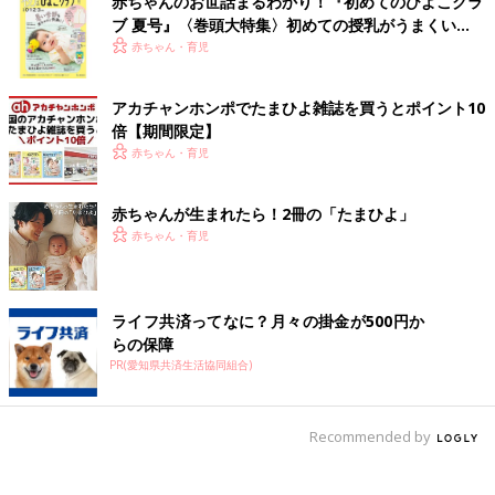
赤ちゃんのお世話まるわかり！『初めてのひよこクラ
ブ 夏号』〈巻頭大特集〉初めての授乳がうまくい
く！ おっぱい・ミルクの基本と夏のトラブル 解決テ
赤ちゃん・育児
ク
アカチャンホンポでたまひよ雑誌を買うとポイント10
倍【期間限定】
赤ちゃん・育児
赤ちゃんが生まれたら！2冊の「たまひよ」
赤ちゃん・育児
ライフ共済ってなに？月々の掛金が500円か
らの保障
PR(愛知県共済生活協同組合)
Recommended by