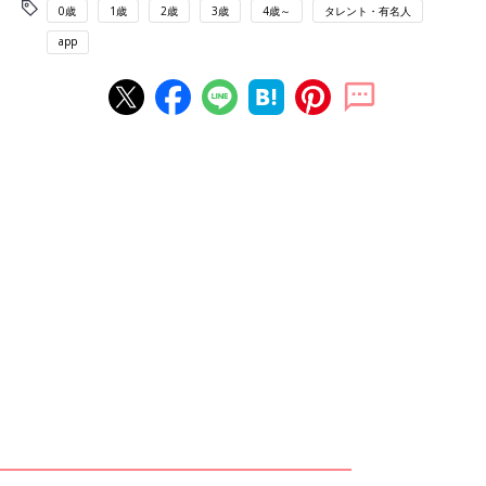
0歳
1歳
2歳
3歳
4歳～
タレント・有名人
app