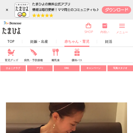
×
内祝い
SHOP
メニュー
TOP
妊娠・出産
赤ちゃん・育児
妊活
育児グッズ
病気・予防接種
離乳食
優待パス
ひよこクラブ
アプリ
SNS
キャンペーン
写真スタジオ