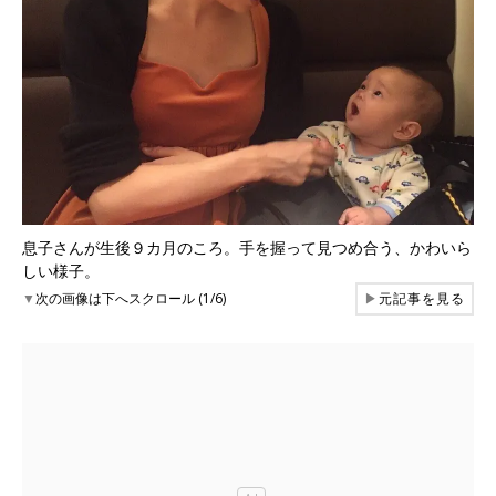
息子さんが生後９カ月のころ。手を握って見つめ合う、かわいら
しい様子。
▼
次の画像は下へスクロール (1/6)
▶
元記事を見る