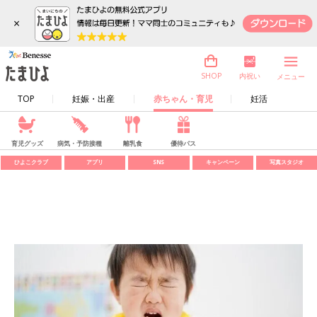
×
内祝い
SHOP
メニュー
TOP
妊娠・出産
赤ちゃん・育児
妊活
育児グッズ
病気・予防接種
離乳食
優待パス
ひよこクラブ
アプリ
SNS
キャンペーン
写真スタジオ