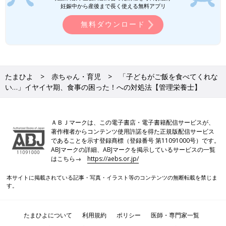
妊娠中から産後まで長く使える無料アプリ
無料ダウンロード
たまひよ
赤ちゃん・育児
「子どもがご飯を食べてくれな
い…」イヤイヤ期、食事の困った！への対処法【管理栄養士】
ＡＢＪマークは、この電子書店・電子書籍配信サービスが、
著作権者からコンテンツ使用許諾を得た正規版配信サービス
であることを示す登録商標（登録番号 第11091000号）です。
ABJマークの詳細、ABJマークを掲示しているサービスの一覧
はこちら→
https://aebs.or.jp/
本サイトに掲載されている記事・写真・イラスト等のコンテンツの無断転載を禁じま
す。
たまひよについて
利用規約
ポリシー
医師・専門家一覧