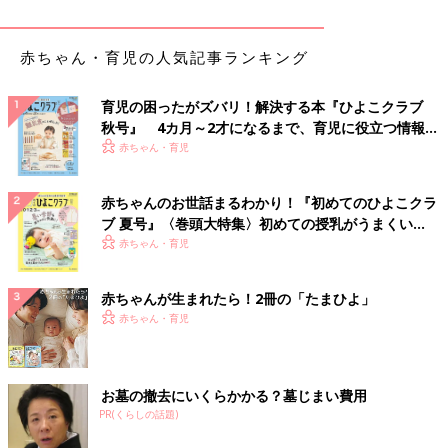
赤ちゃん・育児の人気記事ランキング
育児の困ったがズバリ！解決する本『ひよこクラブ
秋号』 4カ月～2才になるまで、育児に役立つ情報が
いっぱい！
赤ちゃん・育児
赤ちゃんのお世話まるわかり！『初めてのひよこクラ
ブ 夏号』〈巻頭大特集〉初めての授乳がうまくい
く！ おっぱい・ミルクの基本と夏のトラブル 解決テ
赤ちゃん・育児
ク
赤ちゃんが生まれたら！2冊の「たまひよ」
赤ちゃん・育児
お墓の撤去にいくらかかる？墓じまい費用
PR(くらしの話題)