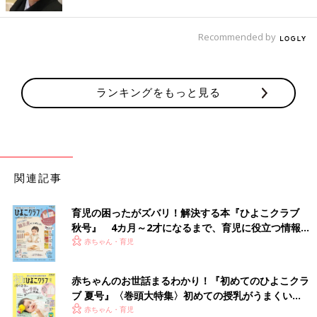
Recommended by
ランキングをもっと見る
関連記事
育児の困ったがズバリ！解決する本『ひよこクラブ
秋号』 4カ月～2才になるまで、育児に役立つ情報が
いっぱい！
赤ちゃん・育児
赤ちゃんのお世話まるわかり！『初めてのひよこクラ
ブ 夏号』〈巻頭大特集〉初めての授乳がうまくい
く！ おっぱい・ミルクの基本と夏のトラブル 解決テ
赤ちゃん・育児