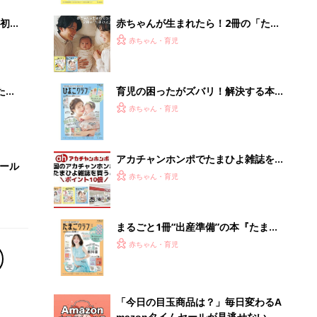
解決テク
初め
赤ちゃんが生まれたら！2冊の「たま
大特
ひよ」
赤ちゃん・育児
 お
ブル
たま
育児の困ったがズバリ！解決する本
『ひよこクラブ 秋号』 4カ月～2才
赤ちゃん・育児
になるまで、育児に役立つ情報がいっ
ぱい！
アカチャンホンポでたまひよ雑誌を買
セール
うとポイント10倍【期間限定】
赤ちゃん・育児
まるごと1冊“出産準備”の本『たまご
クラブ 夏号』〈スペシャル大特集〉
赤ちゃん・育児
夫婦で予習する 出産の教科書
「今日の目玉商品は？」毎日変わるA
mazonタイムセールが見逃せない