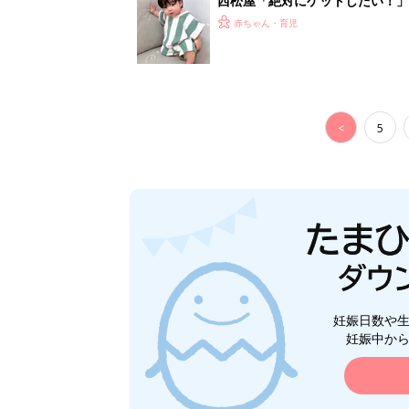
西松屋「絶対にゲットしたい！
ズりアイテム5選
赤ちゃん・育児
<
5
妊娠日数や
妊娠中か