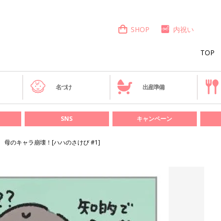
SHOP
内祝い
TOP
き
名づけ
出産準備
SNS
キャンペーン
母のキャラ崩壊！[ハハのさけび #1]