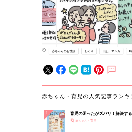
赤ちゃんのお世話
わぐり
日記・マンガ
0
赤ちゃん・育児の人気記事ランキ
育児の困ったがズバリ！解決する
『ひよこクラブ 秋号』 4カ月～
赤ちゃん・育児
になるまで、育児に役立つ情報が
ぱい！