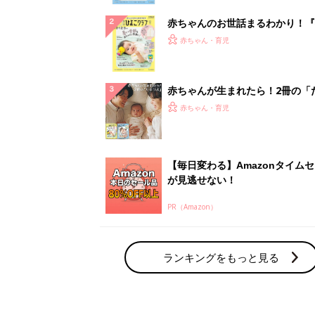
赤ちゃんのお世話まるわかり！『
てのひよこクラブ 夏号』〈巻頭
赤ちゃん・育児
集〉初めての授乳がうまくいく！
っぱい・ミルクの基本と夏のトラ
解決テク
赤ちゃんが生まれたら！2冊の「
ひよ」
赤ちゃん・育児
【毎日変わる】Amazonタイム
が見逃せない！
PR（Amazon）
ランキングをもっと見る