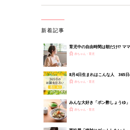
新着記事
育児中の自由時間は朝だけ!? マ
赤ちゃん・育児
8月4日生まれはこんな人 365
赤ちゃん・育児
みんな大好き「ポン酢しょうゆ
養学的にも最高⁉
赤ちゃん・育児