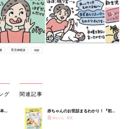
歳
育児体験談
app
ング
関連記事
本
赤ちゃんのお世話まるわかり！『初め
2才
てのひよこクラブ 夏号』〈巻頭大特
赤ちゃん・育児
いっ
集〉初めての授乳がうまくいく！ お
っぱい・ミルクの基本と夏のトラブル