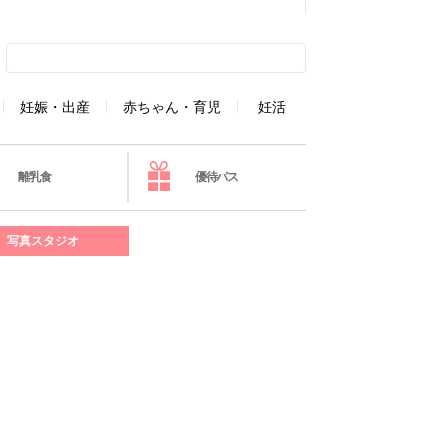
妊娠・出産
赤ちゃん・育児
妊活
離乳食
優待パス
写真スタジオ