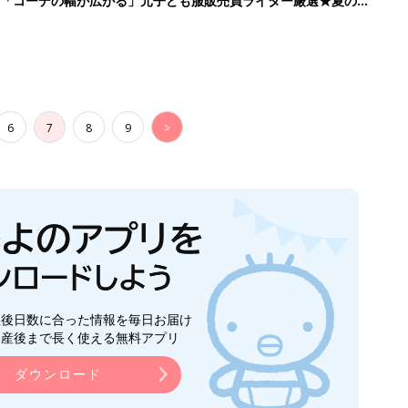
」「コーデの幅が広がる」元子ども服販売員ライター厳選★夏のバ
6
7
8
9
>
生後日数に合った情報を毎日お届け
ら産後まで長く使える無料アプリ
ダウンロード