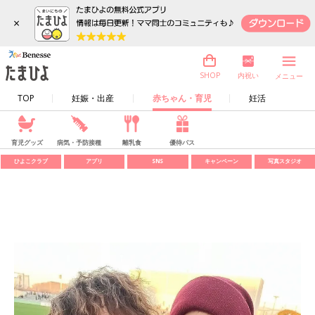
×
内祝い
SHOP
メニュー
TOP
妊娠・出産
赤ちゃん・育児
妊活
育児グッズ
病気・予防接種
離乳食
優待パス
ひよこクラブ
アプリ
SNS
キャンペーン
写真スタジオ