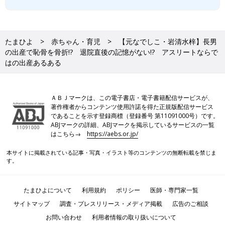
たまひよ
赤ちゃん・育児
【元なでしこ・岩清水梓】長男
の出産で恥骨を骨折!? 退院直後の記憶がない!? アスリートならで
はの出産あるある
ＡＢＪマークは、この電子書店・電子書籍配信サービスが、
著作権者からコンテンツ使用許諾を得た正規版配信サービス
であることを示す登録商標（登録番号 第11091000号）です。
ABJマークの詳細、ABJマークを掲示しているサービスの一覧
はこちら→
https://aebs.or.jp/
本サイトに掲載されている記事・写真・イラスト等のコンテンツの無断転載を禁じま
す。
たまひよについて
利用規約
ポリシー
医師・専門家一覧
サイトマップ
調査・プレスリリース・メディア掲載
広告のご相談
お問い合わせ
利用者情報の取り扱いについて