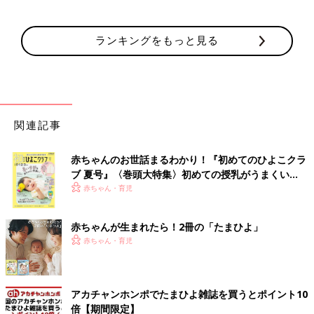
ランキングをもっと見る
関連記事
赤ちゃんのお世話まるわかり！『初めてのひよこクラ
ブ 夏号』〈巻頭大特集〉初めての授乳がうまくい
く！ おっぱい・ミルクの基本と夏のトラブル 解決テ
赤ちゃん・育児
ク
赤ちゃんが生まれたら！2冊の「たまひよ」
赤ちゃん・育児
アカチャンホンポでたまひよ雑誌を買うとポイント10
倍【期間限定】