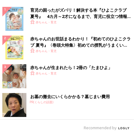
育児の困ったがズバリ！解決する本『ひよこクラブ
夏号』 4カ月～2才になるまで、育児に役立つ情報が
いっぱい！
赤ちゃん・育児
赤ちゃんのお世話まるわかり！『初めてのひよこクラ
ブ 夏号』〈巻頭大特集〉初めての授乳がうまくい
く！ おっぱい・ミルクの基本と夏のトラブル 解決テ
赤ちゃん・育児
ク
赤ちゃんが生まれたら！2冊の「たまひよ」
赤ちゃん・育児
お墓の撤去にいくらかかる？墓じまい費用
PR(くらしの話題)
Recommended by