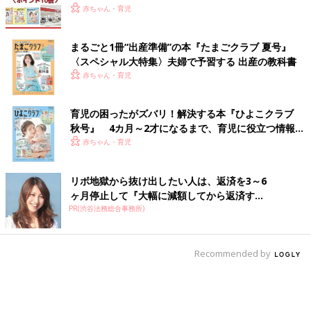
赤ちゃん・育児
まるごと1冊“出産準備”の本『たまごクラブ 夏号』
〈スペシャル大特集〉夫婦で予習する 出産の教科書
赤ちゃん・育児
育児の困ったがズバリ！解決する本『ひよこクラブ
秋号』 4カ月～2才になるまで、育児に役立つ情報が
いっぱい！
赤ちゃん・育児
リボ地獄から抜け出したい人は、返済を3～6
ヶ月停止して『大幅に減額してから返済す...
PR(渋谷法務総合事務所)
Recommended by