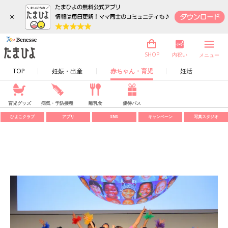
×
内祝い
SHOP
メニュー
TOP
妊娠・出産
赤ちゃん・育児
妊活
育児グッズ
病気・予防接種
離乳食
優待パス
ひよこクラブ
アプリ
SNS
キャンペーン
写真スタジオ