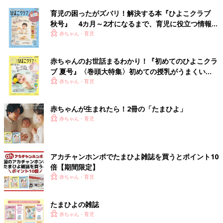
育児の困ったがズバリ！解決する本『ひよこクラブ
秋号』 4カ月～2才になるまで、育児に役立つ情報が
いっぱい！
赤ちゃん・育児
赤ちゃんのお世話まるわかり！『初めてのひよこクラ
ブ 夏号』〈巻頭大特集〉初めての授乳がうまくい
く！ おっぱい・ミルクの基本と夏のトラブル 解決テ
赤ちゃん・育児
ク
赤ちゃんが生まれたら！2冊の「たまひよ」
赤ちゃん・育児
アカチャンホンポでたまひよ雑誌を買うとポイント10
倍【期間限定】
赤ちゃん・育児
たまひよの雑誌
赤ちゃん・育児