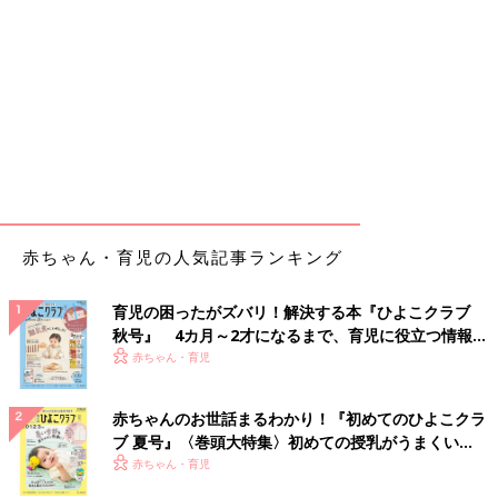
赤ちゃん・育児の人気記事ランキング
育児の困ったがズバリ！解決する本『ひよこクラブ
秋号』 4カ月～2才になるまで、育児に役立つ情報が
いっぱい！
赤ちゃん・育児
赤ちゃんのお世話まるわかり！『初めてのひよこクラ
ブ 夏号』〈巻頭大特集〉初めての授乳がうまくい
く！ おっぱい・ミルクの基本と夏のトラブル 解決テ
赤ちゃん・育児
ク