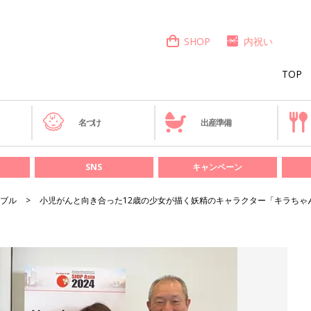
SHOP
内祝い
TOP
き
名づけ
出産準備
SNS
キャンペーン
ブル
小児がんと向き合った12歳の少女が描く妖精のキャラクター「キラちゃ