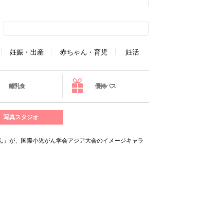
妊娠・出産
赤ちゃん・育児
妊活
離乳食
優待パス
写真スタジオ
ん」が、国際小児がん学会アジア大会のイメージキャラ