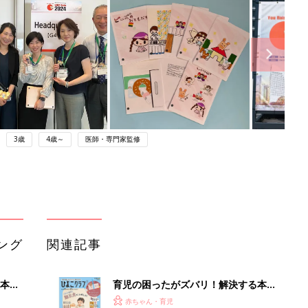
3歳
4歳～
医師・専門家監修
ング
関連記事
本
育児の困ったがズバリ！解決する本
2才
『ひよこクラブ 秋号』 4カ月～2才
赤ちゃん・育児