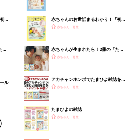
いっ
になるまで、育児に役立つ情報がいっ
ぱい！
初め
赤ちゃんのお世話まるわかり！『初め
大特
てのひよこクラブ 夏号』〈巻頭大特
赤ちゃん・育児
 お
集〉初めての授乳がうまくいく！ お
ブル
っぱい・ミルクの基本と夏のトラブル
解決テク
たま
赤ちゃんが生まれたら！2冊の「たま
ひよ」
赤ちゃん・育児
アカチャンホンポでたまひよ雑誌を買
セール
うとポイント10倍【期間限定】
赤ちゃん・育児
たまひよの雑誌
赤ちゃん・育児