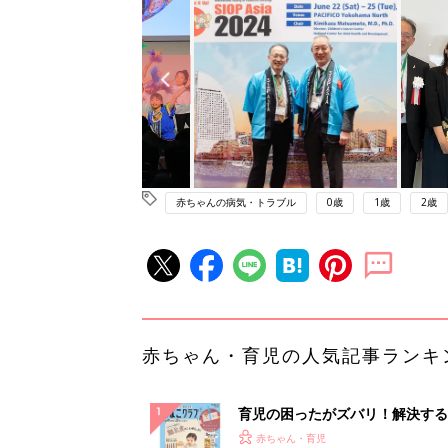
赤ちゃんの病気・トラブル
0歳
1歳
2歳
赤ちゃん・育児の人気記事ランキ
育児の困ったがズバリ！解決する
『ひよこクラブ 秋号』 4カ月～
赤ちゃん・育児