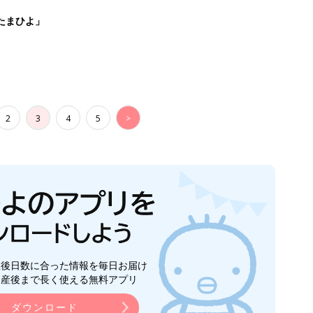
たまひよ」
2
3
4
5
>
生後日数に合った情報を毎日お届け
ら産後まで長く使える無料アプリ
ダウンロード