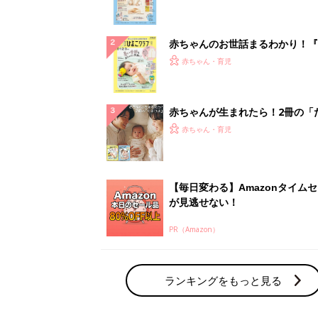
になるまで、育児に役立つ情報が
ぱい！
赤ちゃんのお世話まるわかり！『
てのひよこクラブ 夏号』〈巻頭
赤ちゃん・育児
集〉初めての授乳がうまくいく！
っぱい・ミルクの基本と夏のトラ
解決テク
赤ちゃんが生まれたら！2冊の「
ひよ」
赤ちゃん・育児
【毎日変わる】Amazonタイム
が見逃せない！
PR（Amazon）
ランキングをもっと見る