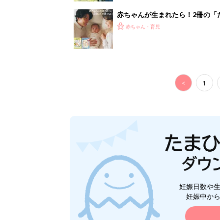
赤ちゃんが生まれたら！2冊の「
赤ちゃん・育児
<
1
妊娠日数や
妊娠中か