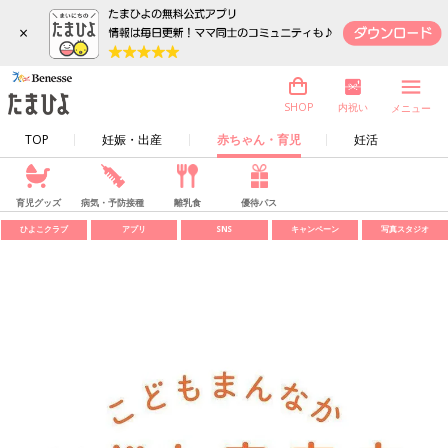
×
内祝い
SHOP
メニュー
TOP
妊娠・出産
赤ちゃん・育児
妊活
育児グッズ
病気・予防接種
離乳食
優待パス
ひよこクラブ
アプリ
SNS
キャンペーン
写真スタジオ