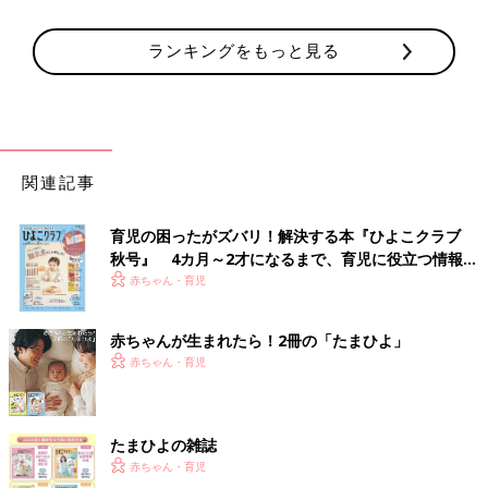
ランキングをもっと見る
関連記事
育児の困ったがズバリ！解決する本『ひよこクラブ
秋号』 4カ月～2才になるまで、育児に役立つ情報が
いっぱい！
赤ちゃん・育児
赤ちゃんが生まれたら！2冊の「たまひよ」
赤ちゃん・育児
たまひよの雑誌
赤ちゃん・育児