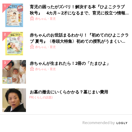
育児の困ったがズバリ！解決する本『ひよこクラブ
秋号』 4カ月～2才になるまで、育児に役立つ情報が
いっぱい！
赤ちゃん・育児
赤ちゃんのお世話まるわかり！『初めてのひよこクラ
ブ 夏号』〈巻頭大特集〉初めての授乳がうまくい
く！ おっぱい・ミルクの基本と夏のトラブル 解決テ
赤ちゃん・育児
ク
赤ちゃんが生まれたら！2冊の「たまひよ」
赤ちゃん・育児
お墓の撤去にいくらかかる？墓じまい費用
PR(くらしの話題)
Recommended by