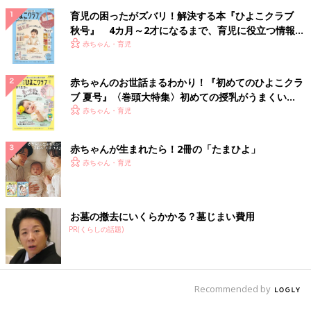
育児の困ったがズバリ！解決する本『ひよこクラブ
秋号』 4カ月～2才になるまで、育児に役立つ情報が
いっぱい！
赤ちゃん・育児
赤ちゃんのお世話まるわかり！『初めてのひよこクラ
ブ 夏号』〈巻頭大特集〉初めての授乳がうまくい
く！ おっぱい・ミルクの基本と夏のトラブル 解決テ
赤ちゃん・育児
ク
赤ちゃんが生まれたら！2冊の「たまひよ」
赤ちゃん・育児
お墓の撤去にいくらかかる？墓じまい費用
PR(くらしの話題)
Recommended by