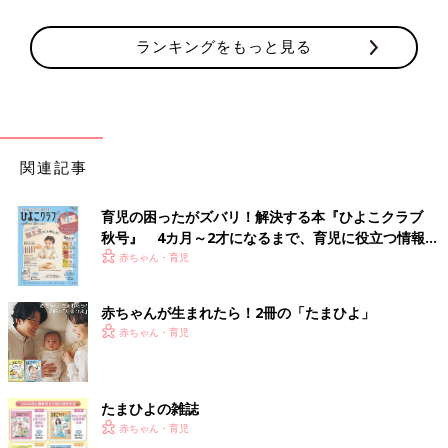
ランキングをもっと見る
関連記事
育児の困ったがズバリ！解決する本『ひよこクラブ
秋号』 4カ月～2才になるまで、育児に役立つ情報が
いっぱい！
赤ちゃん・育児
赤ちゃんが生まれたら！2冊の「たまひよ」
赤ちゃん・育児
たまひよの雑誌
赤ちゃん・育児