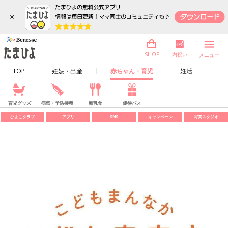
×
内祝い
SHOP
メニュー
TOP
妊娠・出産
赤ちゃん・育児
妊活
育児グッズ
病気・予防接種
離乳食
優待パス
ひよこクラブ
アプリ
SNS
キャンペーン
写真スタジオ