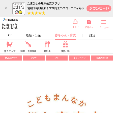
×
内祝い
SHOP
メニュー
TOP
妊娠・出産
赤ちゃん・育児
妊活
育児グッズ
病気・予防接種
離乳食
優待パス
ひよこクラブ
アプリ
SNS
キャンペーン
写真スタジオ