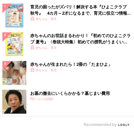
育児の困ったがズバリ！解決する本『ひよこクラブ
秋号』 4カ月～2才になるまで、育児に役立つ情報が
いっぱい！
赤ちゃん・育児
赤ちゃんのお世話まるわかり！『初めてのひよこクラ
ブ 夏号』〈巻頭大特集〉初めての授乳がうまくい
く！ おっぱい・ミルクの基本と夏のトラブル 解決テ
赤ちゃん・育児
ク
赤ちゃんが生まれたら！2冊の「たまひよ」
赤ちゃん・育児
お墓の撤去にいくらかかる？墓じまい費用
PR(くらしの話題)
Recommended by