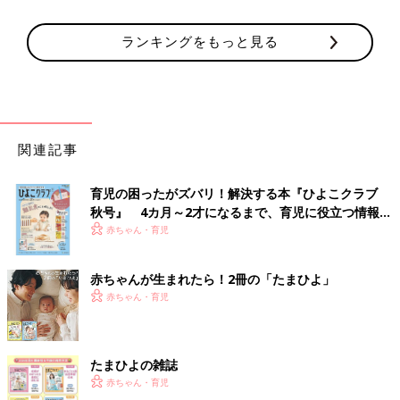
ランキングをもっと見る
関連記事
育児の困ったがズバリ！解決する本『ひよこクラブ
秋号』 4カ月～2才になるまで、育児に役立つ情報が
いっぱい！
赤ちゃん・育児
赤ちゃんが生まれたら！2冊の「たまひよ」
赤ちゃん・育児
たまひよの雑誌
赤ちゃん・育児