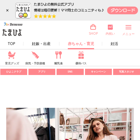
×
内祝い
SHOP
メニュー
TOP
妊娠・出産
赤ちゃん・育児
妊活
育児グッズ
病気・予防接種
離乳食
優待パス
ひよこクラブ
アプリ
SNS
キャンペーン
写真スタジオ