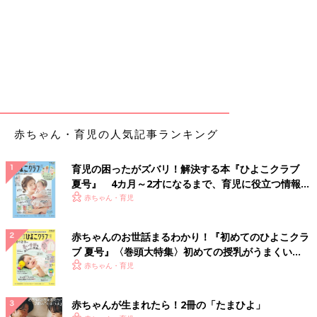
赤ちゃん・育児の人気記事ランキング
育児の困ったがズバリ！解決する本『ひよこクラブ
夏号』 4カ月～2才になるまで、育児に役立つ情報が
いっぱい！
赤ちゃん・育児
赤ちゃんのお世話まるわかり！『初めてのひよこクラ
ブ 夏号』〈巻頭大特集〉初めての授乳がうまくい
く！ おっぱい・ミルクの基本と夏のトラブル 解決テ
赤ちゃん・育児
ク
赤ちゃんが生まれたら！2冊の「たまひよ」