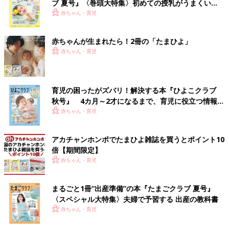
ブ 夏号』〈巻頭大特集〉初めての授乳がうまくい
く！ おっぱい・ミルクの基本と夏のトラブル 解決テ
赤ちゃん・育児
ク
赤ちゃんが生まれたら！2冊の「たまひよ」
赤ちゃん・育児
育児の困ったがズバリ！解決する本『ひよこクラブ
秋号』 4カ月～2才になるまで、育児に役立つ情報が
いっぱい！
赤ちゃん・育児
アカチャンホンポでたまひよ雑誌を買うとポイント10
倍【期間限定】
赤ちゃん・育児
まるごと1冊“出産準備”の本『たまごクラブ 夏号』
〈スペシャル大特集〉夫婦で予習する 出産の教科書
赤ちゃん・育児