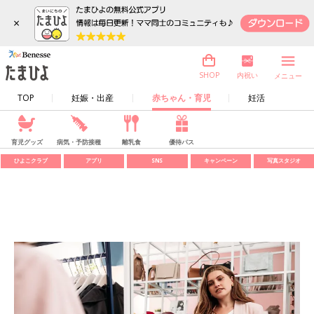
×
内祝い
SHOP
メニュー
TOP
妊娠・出産
赤ちゃん・育児
妊活
育児グッズ
病気・予防接種
離乳食
優待パス
ひよこクラブ
アプリ
SNS
キャンペーン
写真スタジオ