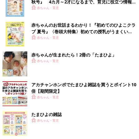
秋号』 4カ月～2才になるまで、育児に役立つ情報が
いっぱい！
赤ちゃん・育児
赤ちゃんのお世話まるわかり！『初めてのひよこクラ
ブ 夏号』〈巻頭大特集〉初めての授乳がうまくい
く！ おっぱい・ミルクの基本と夏のトラブル 解決テ
赤ちゃん・育児
ク
赤ちゃんが生まれたら！2冊の「たまひよ」
赤ちゃん・育児
アカチャンホンポでたまひよ雑誌を買うとポイント10
倍【期間限定】
赤ちゃん・育児
たまひよの雑誌
赤ちゃん・育児