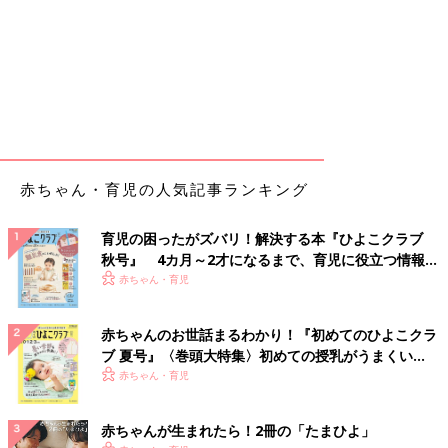
赤ちゃん・育児の人気記事ランキング
育児の困ったがズバリ！解決する本『ひよこクラブ
秋号』 4カ月～2才になるまで、育児に役立つ情報が
いっぱい！
赤ちゃん・育児
赤ちゃんのお世話まるわかり！『初めてのひよこクラ
ブ 夏号』〈巻頭大特集〉初めての授乳がうまくい
く！ おっぱい・ミルクの基本と夏のトラブル 解決テ
赤ちゃん・育児
ク
赤ちゃんが生まれたら！2冊の「たまひよ」