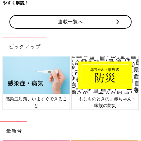
連載一覧へ
ピックアップ
ときの」赤ちゃん・
日本外来小児科学会リーフレッ
六星占術 細
家族の防災
ト検討会
最新号