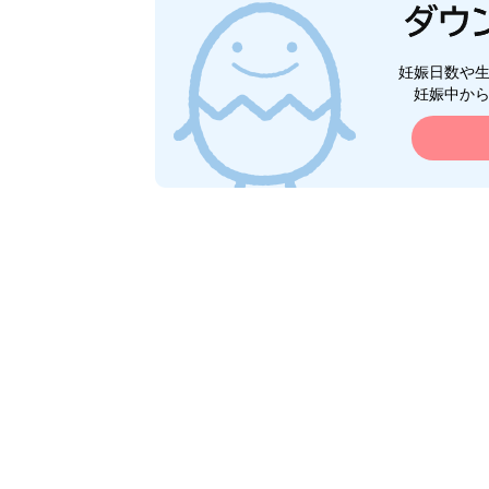
妊娠日数や
妊娠中か