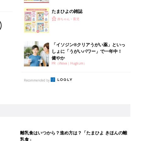
たまひよの雑誌
赤ちゃん・育児
「イソジン®クリアうがい薬」といっ
しょに「うがいパワー」で一年中！
健やか
PR（iNova｜Hugkum）
Recommended by
離乳食はいつから？進め方は？「たまひよ きほんの離
乳食」