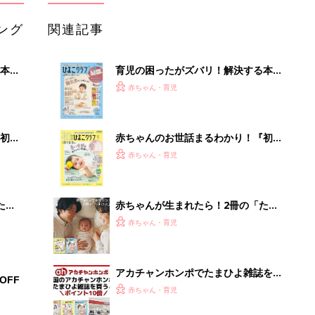
ング
関連記事
本
育児の困ったがズバリ！解決する本
2才
『ひよこクラブ 秋号』 4カ月～2才
赤ちゃん・育児
いっ
になるまで、育児に役立つ情報がいっ
ぱい！
初め
赤ちゃんのお世話まるわかり！『初め
大特
てのひよこクラブ 夏号』〈巻頭大特
赤ちゃん・育児
 お
集〉初めての授乳がうまくいく！ お
ブル
っぱい・ミルクの基本と夏のトラブル
解決テク
たま
赤ちゃんが生まれたら！2冊の「たま
ひよ」
赤ちゃん・育児
アカチャンホンポでたまひよ雑誌を買
OFF
うとポイント10倍【期間限定】
赤ちゃん・育児