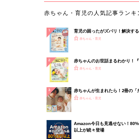
赤ちゃん・育児の人気記事ランキ
育児の困ったがズバリ！解決する
『ひよこクラブ 秋号』 4カ月～
赤ちゃん・育児
になるまで、育児に役立つ情報が
ぱい！
赤ちゃんのお世話まるわかり！『
てのひよこクラブ 夏号』〈巻頭
赤ちゃん・育児
集〉初めての授乳がうまくいく！
っぱい・ミルクの基本と夏のトラ
解決テク
赤ちゃんが生まれたら！2冊の「
ひよ」
赤ちゃん・育児
Amazon今日も見逃せない！80%
以上が続々登場