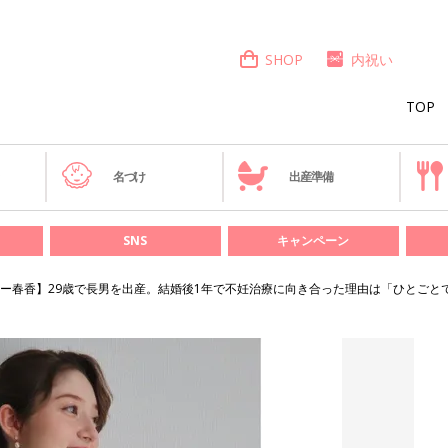
SHOP
内祝い
TOP
き
名づけ
出産準備
SNS
キャンペーン
ー春香】29歳で長男を出産。結婚後1年で不妊治療に向き合った理由は「ひとごと