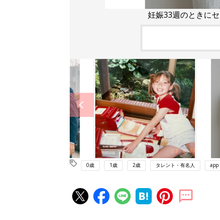
妊娠33週のときに
0歳
1歳
2歳
タレント・有名人
app