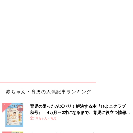
赤ちゃん・育児の人気記事ランキング
育児の困ったがズバリ！解決する本『ひよこクラブ
秋号』 4カ月～2才になるまで、育児に役立つ情報が
いっぱい！
赤ちゃん・育児