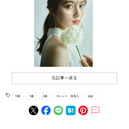
元記事へ戻る
0歳
1歳
2歳
タレント・有名人
app