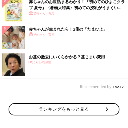
赤ちゃんのお世話まるわかり！『初めてのひよこクラ
ブ 夏号』〈巻頭大特集〉初めての授乳がうまくい
く！ おっぱい・ミルクの基本と夏のトラブル 解決テ
赤ちゃん・育児
ク
赤ちゃんが生まれたら！2冊の「たまひよ」
赤ちゃん・育児
お墓の撤去にいくらかかる？墓じまい費用
PR(くらしの話題)
Recommended by
ランキングをもっと見る