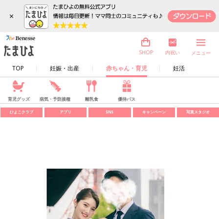
×
内祝い
SHOP
メニュー
TOP
妊娠・出産
赤ちゃん・育児
妊活
育児グッズ
病気・予防接種
離乳食
優待パス
ひよこクラブ
アプリ
SNS
キャンペーン
写真スタジオ