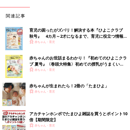
関連記事
育児の困ったがズバリ！解決する本『ひよこクラブ
秋号』 4カ月～2才になるまで、育児に役立つ情報が
いっぱい！
赤ちゃん・育児
赤ちゃんのお世話まるわかり！『初めてのひよこクラ
ブ 夏号』〈巻頭大特集〉初めての授乳がうまくい
く！ おっぱい・ミルクの基本と夏のトラブル 解決テ
赤ちゃん・育児
ク
赤ちゃんが生まれたら！2冊の「たまひよ」
赤ちゃん・育児
アカチャンホンポでたまひよ雑誌を買うとポイント10
倍【期間限定】
赤ちゃん・育児