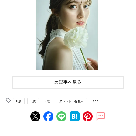
元記事へ戻る
0歳
1歳
2歳
タレント・有名人
app