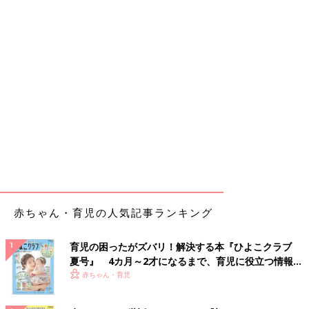
赤ちゃん・育児の人気記事ランキング
育児の困ったがズバリ！解決する本『ひよこクラブ
夏号』 4カ月～2才になるまで、育児に役立つ情報が
いっぱい！
赤ちゃん・育児