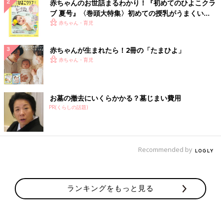
赤ちゃんのお世話まるわかり！『初めてのひよこクラ
ブ 夏号』〈巻頭大特集〉初めての授乳がうまくい
く！ おっぱい・ミルクの基本と夏のトラブル 解決テ
赤ちゃん・育児
ク
赤ちゃんが生まれたら！2冊の「たまひよ」
赤ちゃん・育児
お墓の撤去にいくらかかる？墓じまい費用
PR(くらしの話題)
Recommended by
ランキングをもっと見る