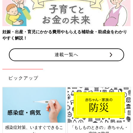
育児にかかる費用やもらえる補助金・助成金をわかり
連載一覧へ
ピックアップ
対策、いますぐできるこ
「もしものときの」赤ちゃん・
日本外