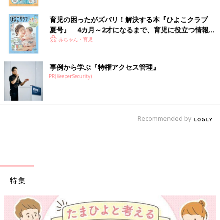
育児の困ったがズバリ！解決する本『ひよこクラブ
夏号』 4カ月～2才になるまで、育児に役立つ情報が
いっぱい！
赤ちゃん・育児
事例から学ぶ『特権アクセス管理』
PR(KeeperSecurity)
Recommended by
特集
【ワクチン接