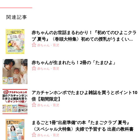
関連記事
赤ちゃんのお世話まるわかり！『初めてのひよこクラ
ブ 夏号』〈巻頭大特集〉初めての授乳がうまくい
く！ おっぱい・ミルクの基本と夏のトラブル 解決テ
赤ちゃん・育児
ク
赤ちゃんが生まれたら！2冊の「たまひよ」
赤ちゃん・育児
アカチャンホンポでたまひよ雑誌を買うとポイント10
倍【期間限定】
赤ちゃん・育児
まるごと1冊“出産準備”の本『たまごクラブ 夏号』
〈スペシャル大特集〉夫婦で予習する 出産の教科書
赤ちゃん・育児