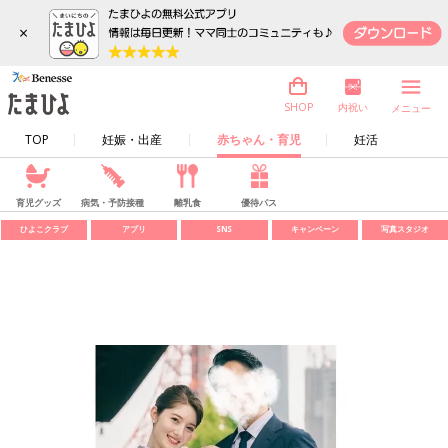
×
内祝い
SHOP
メニュー
TOP
妊娠・出産
赤ちゃん・育児
妊活
育児グッズ
病気・予防接種
離乳食
優待パス
ひよこクラブ
アプリ
SNS
キャンペーン
写真スタジオ