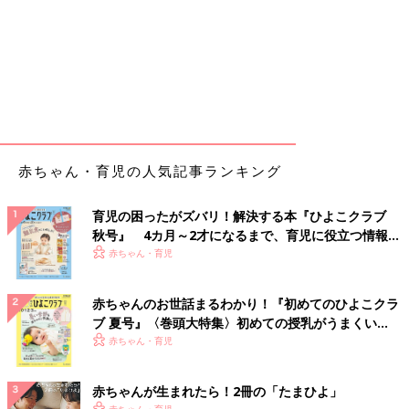
赤ちゃん・育児の人気記事ランキング
育児の困ったがズバリ！解決する本『ひよこクラブ
秋号』 4カ月～2才になるまで、育児に役立つ情報が
いっぱい！
赤ちゃん・育児
赤ちゃんのお世話まるわかり！『初めてのひよこクラ
ブ 夏号』〈巻頭大特集〉初めての授乳がうまくい
く！ おっぱい・ミルクの基本と夏のトラブル 解決テ
赤ちゃん・育児
ク
赤ちゃんが生まれたら！2冊の「たまひよ」
赤ちゃん・育児