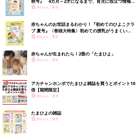
秋号』 4カ月～2才になるまで、育児に役立つ情報が
いっぱい！
赤ちゃん・育児
赤ちゃんのお世話まるわかり！『初めてのひよこクラ
ブ 夏号』〈巻頭大特集〉初めての授乳がうまくい
く！ おっぱい・ミルクの基本と夏のトラブル 解決テ
赤ちゃん・育児
ク
赤ちゃんが生まれたら！2冊の「たまひよ」
赤ちゃん・育児
アカチャンホンポでたまひよ雑誌を買うとポイント10
倍【期間限定】
赤ちゃん・育児
たまひよの雑誌
赤ちゃん・育児