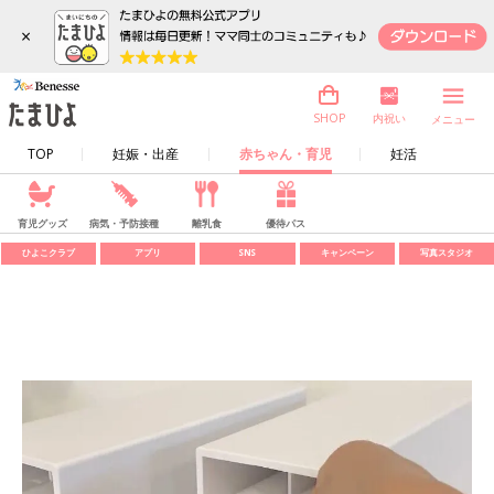
×
内祝い
SHOP
メニュー
TOP
妊娠・出産
赤ちゃん・育児
妊活
育児グッズ
病気・予防接種
離乳食
優待パス
ひよこクラブ
アプリ
SNS
キャンペーン
写真スタジオ