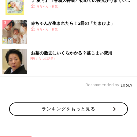
ブ 夏号』〈巻頭大特集〉初めての授乳がうまくい
く！ おっぱい・ミルクの基本と夏のトラブル 解決テ
赤ちゃん・育児
ク
赤ちゃんが生まれたら！2冊の「たまひよ」
赤ちゃん・育児
お墓の撤去にいくらかかる？墓じまい費用
PR(くらしの話題)
Recommended by
ランキングをもっと見る