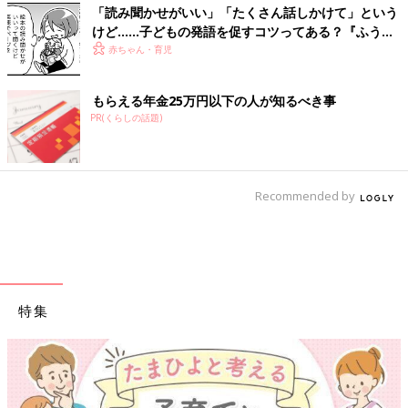
「読み聞かせがいい」「たくさん話しかけて」という
けど……子どもの発語を促すコツってある？『ふうふ
う子育て ＃64』
赤ちゃん・育児
もらえる年金25万円以下の人が知るべき事
PR(くらしの話題)
Recommended by
特集