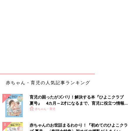
赤ちゃん・育児の人気記事ランキング
育児の困ったがズバリ！解決する本『ひよこクラブ
夏号』 4カ月～2才になるまで、育児に役立つ情報が
いっぱい！
赤ちゃん・育児
赤ちゃんのお世話まるわかり！『初めてのひよこクラ