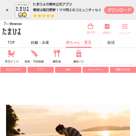
×
内祝い
SHOP
メニュー
TOP
妊娠・出産
赤ちゃん・育児
妊活
育児グッズ
病気・予防接種
離乳食
優待パス
ひよこクラブ
アプリ
SNS
キャンペーン
写真スタジオ