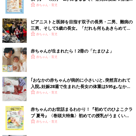
いっぱい！
赤ちゃん・育児
ピアニストと医師を目指す双子の長男・二男、難病の
三男、そして5歳の長女。「だれも何もあきらめてほ
しくない」母の思い
赤ちゃん・育児
赤ちゃんが生まれたら！2冊の「たまひよ」
赤ちゃん・育児
｢おなかの赤ちゃんが病的に小さい｣と､突然言われて
入院｡妊娠28週で生まれた長女の体重は595g｡なかな
か会えない日々に涙した【低出生体重児】
赤ちゃん・育児
赤ちゃんのお世話まるわかり！『初めてのひよこクラ
ブ 夏号』〈巻頭大特集〉初めての授乳がうまくい
く！ おっぱい・ミルクの基本と夏のトラブル 解決テ
赤ちゃん・育児
ク