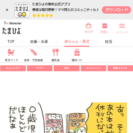
×
内祝い
SHOP
メニュー
TOP
妊娠・出産
赤ちゃん・育児
妊活
育児グッズ
病気・予防接種
離乳食
優待パス
ひよこクラブ
アプリ
SNS
キャンペーン
写真スタジオ