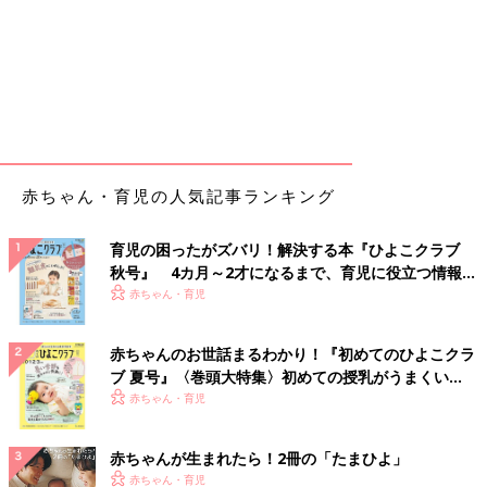
赤ちゃん・育児の人気記事ランキング
育児の困ったがズバリ！解決する本『ひよこクラブ
秋号』 4カ月～2才になるまで、育児に役立つ情報が
いっぱい！
赤ちゃん・育児
赤ちゃんのお世話まるわかり！『初めてのひよこクラ
ブ 夏号』〈巻頭大特集〉初めての授乳がうまくい
く！ おっぱい・ミルクの基本と夏のトラブル 解決テ
赤ちゃん・育児
ク
赤ちゃんが生まれたら！2冊の「たまひよ」
赤ちゃん・育児