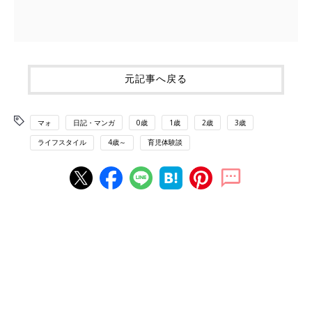
元記事へ戻る
マォ
日記・マンガ
0歳
1歳
2歳
3歳
ライフスタイル
4歳～
育児体験談