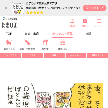
×
内祝い
SHOP
メニュー
TOP
妊娠・出産
赤ちゃん・育児
妊活
育児グッズ
病気・予防接種
離乳食
優待パス
ひよこクラブ
アプリ
SNS
キャンペーン
写真スタジオ