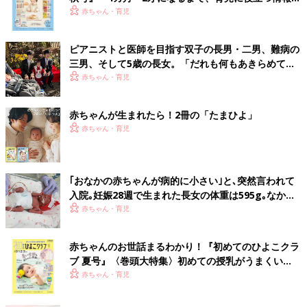
いっぱい！
赤ちゃん・育児
ピアニストと医師を目指す双子の長男・二男、難病の
三男、そして5歳の長女。「だれも何もあきらめてほ
しくない」母の思い
赤ちゃん・育児
赤ちゃんが生まれたら！2冊の「たまひよ」
赤ちゃん・育児
｢おなかの赤ちゃんが病的に小さい｣と､突然言われて
入院｡妊娠28週で生まれた長女の体重は595g｡なかな
か会えない日々に涙した【低出生体重児】
赤ちゃん・育児
赤ちゃんのお世話まるわかり！『初めてのひよこクラ
ブ 夏号』〈巻頭大特集〉初めての授乳がうまくい
く！ おっぱい・ミルクの基本と夏のトラブル 解決テ
赤ちゃん・育児
ク