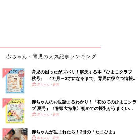
赤ちゃん・育児の人気記事ランキング
育児の困ったがズバリ！解決する本『ひよこクラブ
秋号』 4カ月～2才になるまで、育児に役立つ情報が
いっぱい！
赤ちゃん・育児
赤ちゃんのお世話まるわかり！『初めてのひよこクラ
ブ 夏号』〈巻頭大特集〉初めての授乳がうまくい
く！ おっぱい・ミルクの基本と夏のトラブル 解決テ
赤ちゃん・育児
ク
赤ちゃんが生まれたら！2冊の「たまひよ」
赤ちゃん・育児