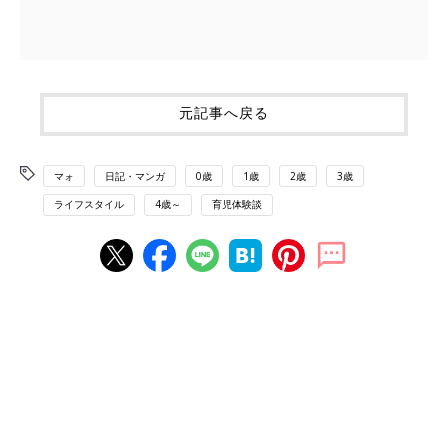
元記事へ戻る
マォ
日記・マンガ
0歳
1歳
2歳
3歳
ライフスタイル
4歳～
育児体験談