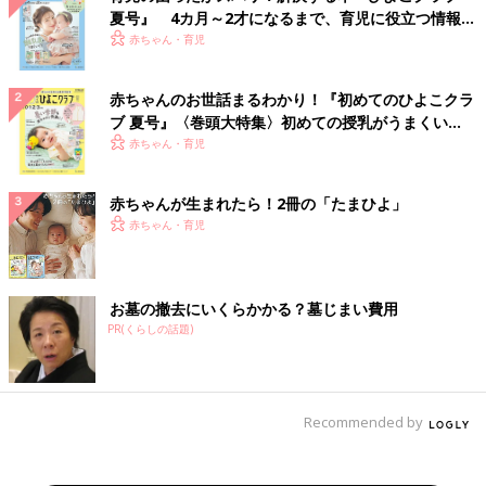
夏号』 4カ月～2才になるまで、育児に役立つ情報が
いっぱい！
赤ちゃん・育児
赤ちゃんのお世話まるわかり！『初めてのひよこクラ
ブ 夏号』〈巻頭大特集〉初めての授乳がうまくい
く！ おっぱい・ミルクの基本と夏のトラブル 解決テ
赤ちゃん・育児
ク
赤ちゃんが生まれたら！2冊の「たまひよ」
赤ちゃん・育児
お墓の撤去にいくらかかる？墓じまい費用
PR(くらしの話題)
Recommended by