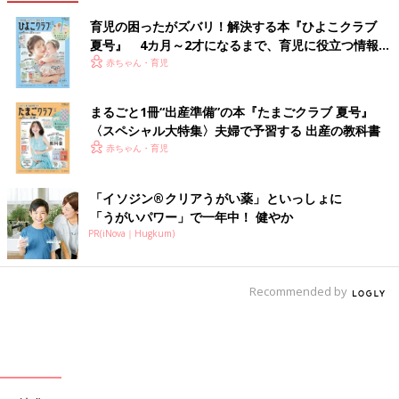
育児の困ったがズバリ！解決する本『ひよこクラブ
夏号』 4カ月～2才になるまで、育児に役立つ情報が
いっぱい！
赤ちゃん・育児
まるごと1冊“出産準備”の本『たまごクラブ 夏号』
〈スペシャル大特集〉夫婦で予習する 出産の教科書
赤ちゃん・育児
「イソジン®クリアうがい薬」といっしょに
「うがいパワー」で一年中！ 健やか
PR(iNova｜Hugkum)
Recommended by