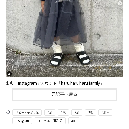
出典：Instagramアカウント「haru.haru.haru.family」
元記事へ戻る
ベビー・子ども服
0歳
1歳
2歳
3歳
4歳～
Instagram
ユニクロ/UNIQLO
app