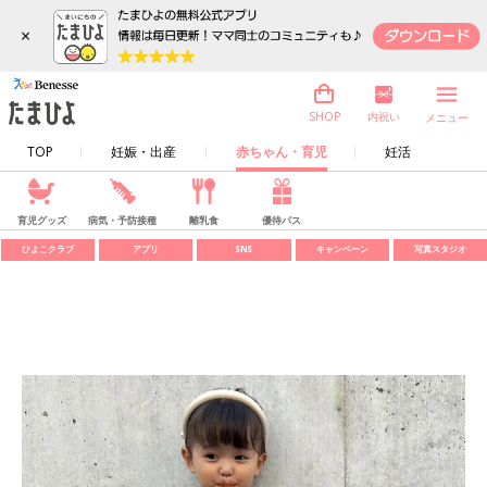
×
内祝い
SHOP
メニュー
TOP
妊娠・出産
赤ちゃん・育児
妊活
育児グッズ
病気・予防接種
離乳食
優待パス
ひよこクラブ
アプリ
SNS
キャンペーン
写真スタジオ