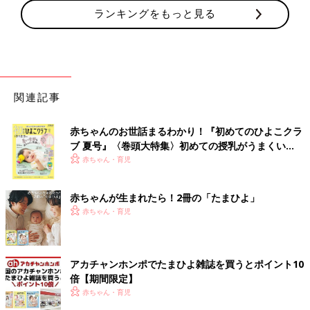
ランキングをもっと見る
関連記事
赤ちゃんのお世話まるわかり！『初めてのひよこクラ
ブ 夏号』〈巻頭大特集〉初めての授乳がうまくい
く！ おっぱい・ミルクの基本と夏のトラブル 解決テ
赤ちゃん・育児
ク
赤ちゃんが生まれたら！2冊の「たまひよ」
赤ちゃん・育児
アカチャンホンポでたまひよ雑誌を買うとポイント10
倍【期間限定】
赤ちゃん・育児