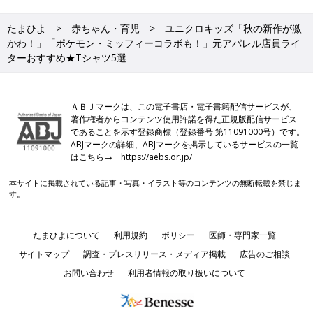
たまひよ
赤ちゃん・育児
ユニクロキッズ「秋の新作が激
かわ！」「ポケモン・ミッフィーコラボも！」元アパレル店員ライ
ターおすすめ★Tシャツ5選
ＡＢＪマークは、この電子書店・電子書籍配信サービスが、
著作権者からコンテンツ使用許諾を得た正規版配信サービス
であることを示す登録商標（登録番号 第11091000号）です。
ABJマークの詳細、ABJマークを掲示しているサービスの一覧
はこちら→
https://aebs.or.jp/
本サイトに掲載されている記事・写真・イラスト等のコンテンツの無断転載を禁じま
す。
たまひよについて
利用規約
ポリシー
医師・専門家一覧
サイトマップ
調査・プレスリリース・メディア掲載
広告のご相談
お問い合わせ
利用者情報の取り扱いについて