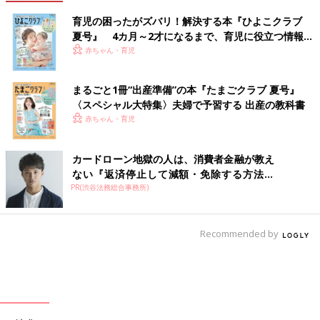
育児の困ったがズバリ！解決する本『ひよこクラブ
夏号』 4カ月～2才になるまで、育児に役立つ情報が
いっぱい！
赤ちゃん・育児
まるごと1冊“出産準備”の本『たまごクラブ 夏号』
〈スペシャル大特集〉夫婦で予習する 出産の教科書
赤ちゃん・育児
カードローン地獄の人は、消費者金融が教え
ない『返済停止して減額・免除する方法』
PR(渋谷法務総合事務所)
で...
Recommended by