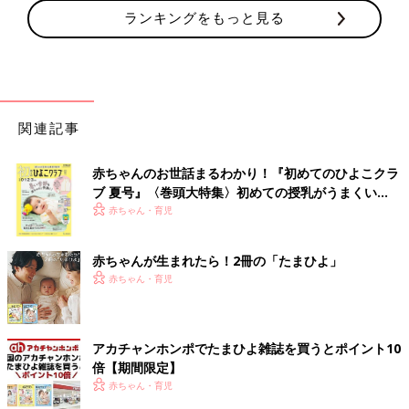
ランキングをもっと見る
関連記事
赤ちゃんのお世話まるわかり！『初めてのひよこクラ
ブ 夏号』〈巻頭大特集〉初めての授乳がうまくい
く！ おっぱい・ミルクの基本と夏のトラブル 解決テ
赤ちゃん・育児
ク
赤ちゃんが生まれたら！2冊の「たまひよ」
赤ちゃん・育児
アカチャンホンポでたまひよ雑誌を買うとポイント10
倍【期間限定】
赤ちゃん・育児