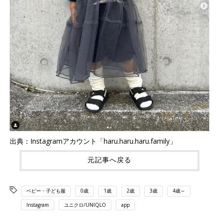
出典：Instagramアカウント「haru.haru.haru.family」
元記事へ戻る
ベビー・子ども服
0歳
1歳
2歳
3歳
4歳～
Instagram
ユニクロ/UNIQLO
app