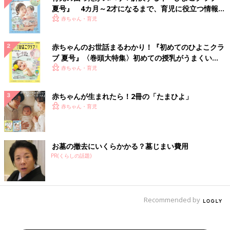
夏号』 4カ月～2才になるまで、育児に役立つ情報が
いっぱい！
赤ちゃん・育児
赤ちゃんのお世話まるわかり！『初めてのひよこクラ
ブ 夏号』〈巻頭大特集〉初めての授乳がうまくい
く！ おっぱい・ミルクの基本と夏のトラブル 解決テ
赤ちゃん・育児
ク
赤ちゃんが生まれたら！2冊の「たまひよ」
赤ちゃん・育児
お墓の撤去にいくらかかる？墓じまい費用
PR(くらしの話題)
Recommended by