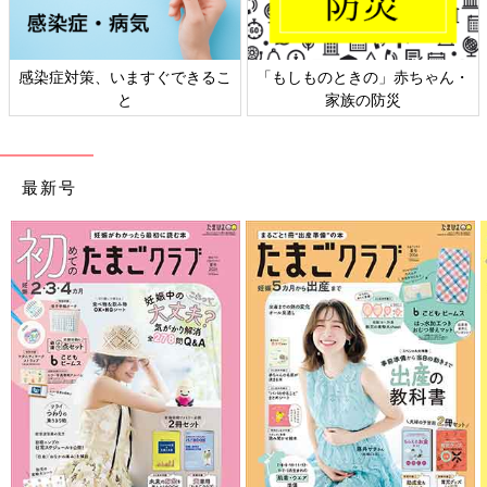
ん・
日本外来小児科学会リーフレッ
六星占術 細木かおりさんの
ト検討会
相談
最新号