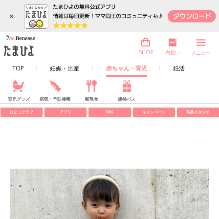
×
内祝い
SHOP
メニュー
TOP
妊娠・出産
赤ちゃん・育児
妊活
育児グッズ
病気・予防接種
離乳食
優待パス
ひよこクラブ
アプリ
SNS
キャンペーン
写真スタジオ