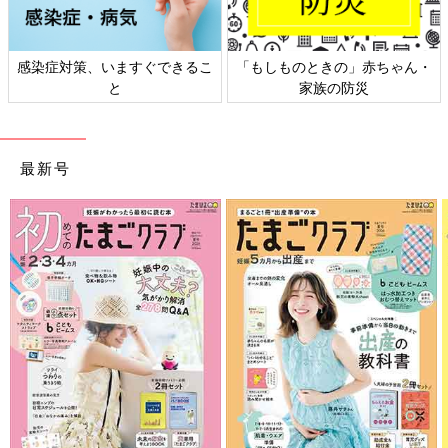
ゃん・
日本外来小児科学会リーフレッ
六星占術 細木かおりさんの
ト検討会
相談
最新号