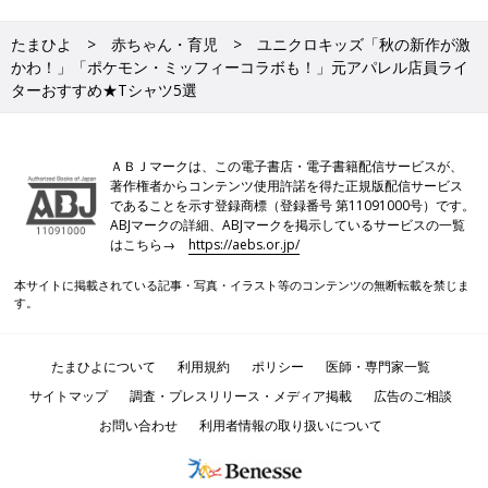
たまひよ
赤ちゃん・育児
ユニクロキッズ「秋の新作が激
かわ！」「ポケモン・ミッフィーコラボも！」元アパレル店員ライ
ターおすすめ★Tシャツ5選
ＡＢＪマークは、この電子書店・電子書籍配信サービスが、
著作権者からコンテンツ使用許諾を得た正規版配信サービス
であることを示す登録商標（登録番号 第11091000号）です。
ABJマークの詳細、ABJマークを掲示しているサービスの一覧
はこちら→
https://aebs.or.jp/
本サイトに掲載されている記事・写真・イラスト等のコンテンツの無断転載を禁じま
す。
たまひよについて
利用規約
ポリシー
医師・専門家一覧
サイトマップ
調査・プレスリリース・メディア掲載
広告のご相談
お問い合わせ
利用者情報の取り扱いについて