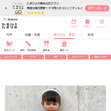
×
内祝い
SHOP
メニュー
TOP
妊娠・出産
赤ちゃん・育児
妊活
育児グッズ
病気・予防接種
離乳食
優待パス
ひよこクラブ
アプリ
SNS
キャンペーン
写真スタジオ