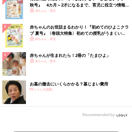
秋号』 4カ月～2才になるまで、育児に役立つ情報が
いっぱい！
赤ちゃん・育児
赤ちゃんのお世話まるわかり！『初めてのひよこクラ
ブ 夏号』〈巻頭大特集〉初めての授乳がうまくい
く！ おっぱい・ミルクの基本と夏のトラブル 解決テ
赤ちゃん・育児
ク
赤ちゃんが生まれたら！2冊の「たまひよ」
赤ちゃん・育児
お墓の撤去にいくらかかる？墓じまい費用
PR(くらしの話題)
Recommended by