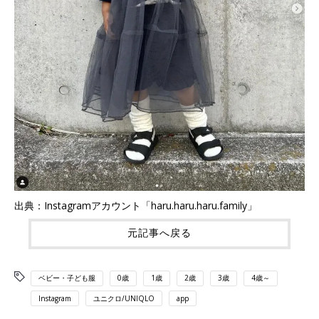
出典：Instagramアカウント「haru.haru.haru.family」
元記事へ戻る
ベビー・子ども服
0歳
1歳
2歳
3歳
4歳～
Instagram
ユニクロ/UNIQLO
app