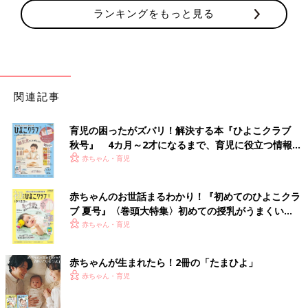
ランキングをもっと見る
関連記事
育児の困ったがズバリ！解決する本『ひよこクラブ
秋号』 4カ月～2才になるまで、育児に役立つ情報が
いっぱい！
赤ちゃん・育児
赤ちゃんのお世話まるわかり！『初めてのひよこクラ
ブ 夏号』〈巻頭大特集〉初めての授乳がうまくい
く！ おっぱい・ミルクの基本と夏のトラブル 解決テ
赤ちゃん・育児
ク
赤ちゃんが生まれたら！2冊の「たまひよ」
赤ちゃん・育児