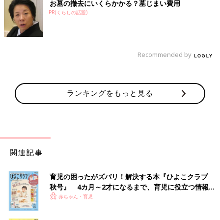
お墓の撤去にいくらかかる？墓じまい費用
PR(くらしの話題)
Recommended by
ランキングをもっと見る
関連記事
育児の困ったがズバリ！解決する本『ひよこクラブ
秋号』 4カ月～2才になるまで、育児に役立つ情報が
いっぱい！
赤ちゃん・育児