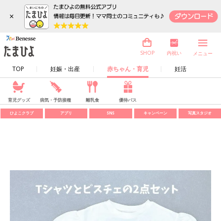
×
内祝い
SHOP
メニュー
TOP
妊娠・出産
赤ちゃん・育児
妊活
育児グッズ
病気・予防接種
離乳食
優待パス
ひよこクラブ
アプリ
SNS
キャンペーン
写真スタジオ