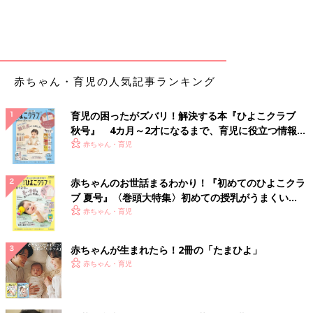
赤ちゃん・育児の人気記事ランキング
育児の困ったがズバリ！解決する本『ひよこクラブ
秋号』 4カ月～2才になるまで、育児に役立つ情報が
いっぱい！
赤ちゃん・育児
赤ちゃんのお世話まるわかり！『初めてのひよこクラ
ブ 夏号』〈巻頭大特集〉初めての授乳がうまくい
く！ おっぱい・ミルクの基本と夏のトラブル 解決テ
赤ちゃん・育児
ク
赤ちゃんが生まれたら！2冊の「たまひよ」
赤ちゃん・育児