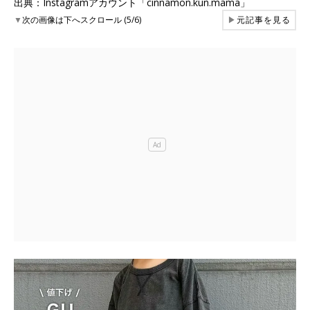
出典：Instagramアカウント「cinnamon.kun.mama」
▼
次の画像は下へスクロール (5/6)
▶
元記事を見る