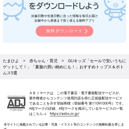
妊娠日数や生後日数に合った情報を毎日お届け
妊娠中から産後まで長く使える無料アプリ
無料ダウンロード
たまひよ
赤ちゃん・育児
GUキッズ「セールで安いうちに
ゲットして！」「夏服の買い納めにも！」おすすめトップス＆ボト
ムス5選
ＡＢＪマークは、この電子書店・電子書籍配信サービスが、
著作権者からコンテンツ使用許諾を得た正規版配信サービス
であることを示す登録商標（登録番号 第11091000号）です。
ABJマークの詳細、ABJマークを掲示しているサービスの一覧
はこちら→
https://aebs.or.jp/
本サイトに掲載されている記事・写真・イラスト等のコンテンツの無断転載を禁じま
す。