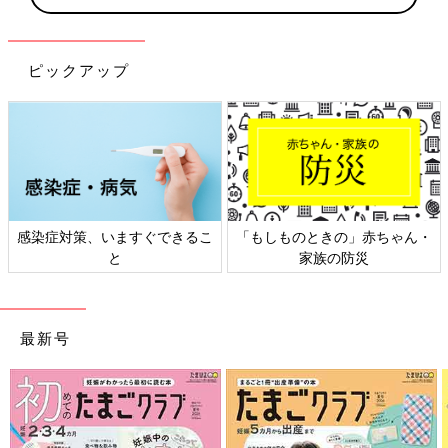
ピックアップ
日本外来小児科学会リーフレッ
六星占術 細木かおりさんの人生
ト検討会
相談
最新号