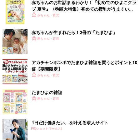
赤ちゃんのお世話まるわかり！『初めてのひよこクラ
ブ 夏号』〈巻頭大特集〉初めての授乳がうまくい
く！ おっぱい・ミルクの基本と夏のトラブル 解決テ
赤ちゃん・育児
ク
赤ちゃんが生まれたら！2冊の「たまひよ」
赤ちゃん・育児
アカチャンホンポでたまひよ雑誌を買うとポイント10
倍【期間限定】
赤ちゃん・育児
たまひよの雑誌
赤ちゃん・育児
1日だけ働きたい、を叶える求人サイト
PR(ショットワークス)