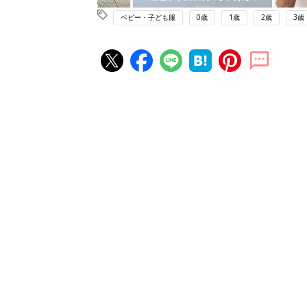
ベビー・子ども服
0歳
1歳
2歳
3歳
赤ちゃん・育児の人気記事ランキ
育児の困ったがズバリ！解決する
『ひよこクラブ 秋号』 4カ月～
赤ちゃん・育児
になるまで、育児に役立つ情報が
ぱい！
赤ちゃんのお世話まるわかり！『
てのひよこクラブ 夏号』〈巻頭
赤ちゃん・育児
集〉初めての授乳がうまくいく！
っぱい・ミルクの基本と夏のトラ
解決テク
赤ちゃんが生まれたら！2冊の「