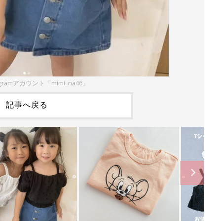
gramアカウント「mimi_na46」
記事へ戻る