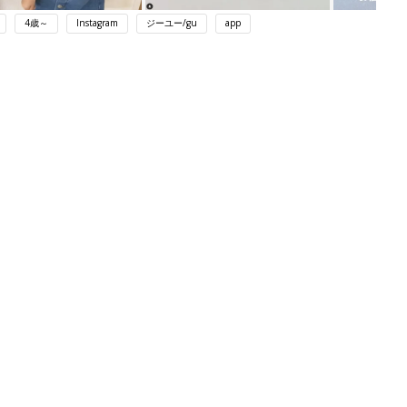
4歳～
Instagram
ジーユー/gu
app
ング
関連記事
本
育児の困ったがズバリ！解決する本
2才
『ひよこクラブ 秋号』 4カ月～2才
赤ちゃん・育児
いっ
になるまで、育児に役立つ情報がいっ
ぱい！
初め
赤ちゃんのお世話まるわかり！『初め
大特
てのひよこクラブ 夏号』〈巻頭大特
赤ちゃん・育児
 お
集〉初めての授乳がうまくいく！ お
ブル
っぱい・ミルクの基本と夏のトラブル
解決テク
たま
赤ちゃんが生まれたら！2冊の「たま