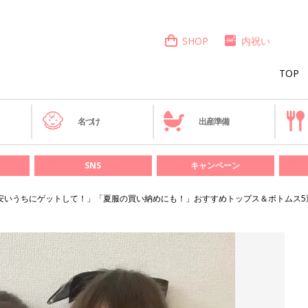
SHOP
内祝い
TOP
き
名づけ
出産準備
SNS
キャンペーン
安いうちにゲットして！」「夏服の買い納めにも！」おすすめトップス＆ボトムス5