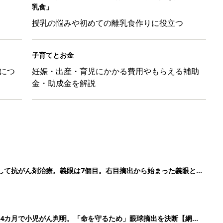
して抗がん剤治療。義眼は7個目。右目摘出から始まった義眼と
4カ月で小児がん判明。「命を守るため」眼球摘出を決断【網膜
ッグにもぴったり」話題のポーチ5選
影レシピ vol.28
3
4
5
>