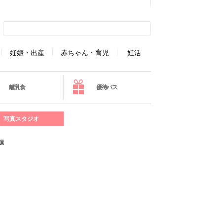
妊娠・出産
赤ちゃん・育児
妊活
離乳食
優待パス
写真スタジオ
選