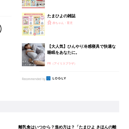
離乳食はいつから？進め方は？「たまひよ きほんの離
乳食」
授乳の悩みや初めての離乳食作りに役立つ
子育てとお金
につ
妊娠・出産・育児にかかる費用やもらえる補助
金・助成金を解説