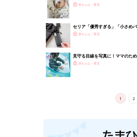
妊娠日数や
妊娠中か