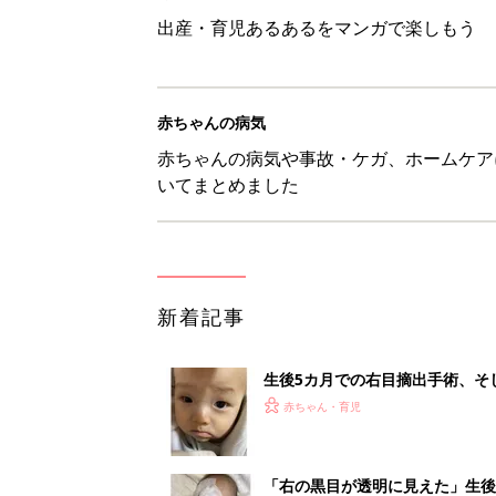
生後5カ月での右目摘出手術、そ
の生活【網膜芽細胞腫】
赤ちゃん・育児
「右の黒目が透明に見えた」生後
芽細胞腫】
赤ちゃん・育児
セリア「優秀すぎる」「小さめバ
赤ちゃん・育児
見守る目線を写真に！ママのための撮
赤ちゃん・育児
1
2