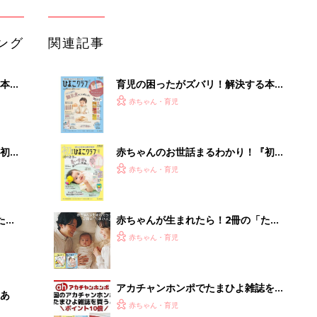
ひよ」
赤ちゃん・育児
アカチャンホンポでたまひよ雑誌を買
あ
うとポイント10倍【期間限定】
赤ちゃん・育児
たまひよの雑誌
赤ちゃん・育児
【大人気】ひんやり冷感寝具で快適な
睡眠をあなたに。
PR（アイリスプラザ）
Recommended by