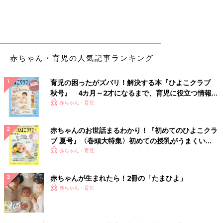
赤ちゃん・育児の人気記事ランキング
育児の困ったがズバリ！解決する本『ひよこクラブ
秋号』 4カ月～2才になるまで、育児に役立つ情報が
いっぱい！
赤ちゃん・育児
赤ちゃんのお世話まるわかり！『初めてのひよこクラ
ブ 夏号』〈巻頭大特集〉初めての授乳がうまくい
く！ おっぱい・ミルクの基本と夏のトラブル 解決テ
赤ちゃん・育児
ク
赤ちゃんが生まれたら！2冊の「たまひよ」
赤ちゃん・育児