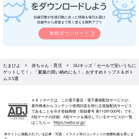
妊娠日数や生後日数に合った情報を毎日お届け
妊娠中から産後まで長く使える無料アプリ
無料ダウンロード
たまひよ
赤ちゃん・育児
GUキッズ「セールで安いうちに
ゲットして！」「夏服の買い納めにも！」おすすめトップス＆ボト
ムス5選
ＡＢＪマークは、この電子書店・電子書籍配信サービスが、
著作権者からコンテンツ使用許諾を得た正規版配信サービス
であることを示す登録商標（登録番号 第11091000号）です。
ABJマークの詳細、ABJマークを掲示しているサービスの一覧
はこちら→
https://aebs.or.jp/
本サイトに掲載されている記事・写真・イラスト等のコンテンツの無断転載を禁じま
す。