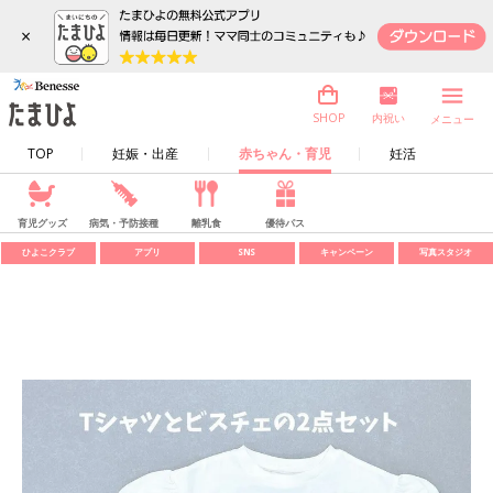
×
内祝い
SHOP
メニュー
TOP
妊娠・出産
赤ちゃん・育児
妊活
育児グッズ
病気・予防接種
離乳食
優待パス
ひよこクラブ
アプリ
SNS
キャンペーン
写真スタジオ