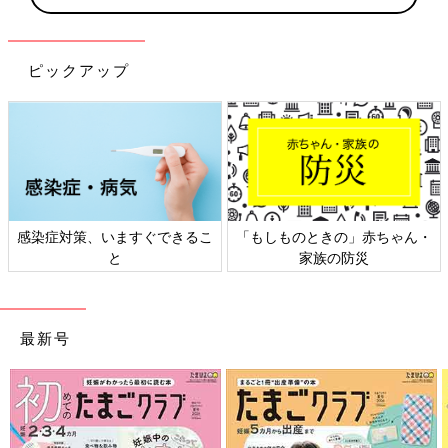
ピックアップ
ゃん・
日本外来小児科学会リーフレッ
六星占術 細木かおりさんの
ト検討会
相談
最新号