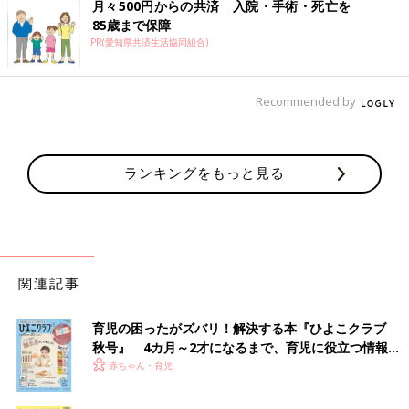
月々500円からの共済 入院・手術・死亡を
85歳まで保障
PR(愛知県共済生活協同組合)
Recommended by
ランキングをもっと見る
関連記事
育児の困ったがズバリ！解決する本『ひよこクラブ
秋号』 4カ月～2才になるまで、育児に役立つ情報が
いっぱい！
赤ちゃん・育児