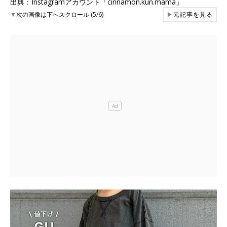
出典：Instagramアカウント「cinnamon.kun.mama」
▼
次の画像は下へスクロール (5/6)
▶
元記事を見る