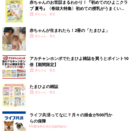
赤ちゃんのお世話まるわかり！『初めてのひよこクラ
ブ 夏号』〈巻頭大特集〉初めての授乳がうまくい
く！ おっぱい・ミルクの基本と夏のトラブル 解決テ
赤ちゃん・育児
ク
赤ちゃんが生まれたら！2冊の「たまひよ」
赤ちゃん・育児
アカチャンホンポでたまひよ雑誌を買うとポイント10
倍【期間限定】
赤ちゃん・育児
たまひよの雑誌
赤ちゃん・育児
ライフ共済ってなに？月々の掛金が500円か
らの保障
PR(愛知県共済生活協同組合)