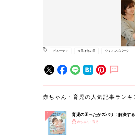
ビューティ
今日は何の日
ウィメンズパーク
赤ちゃん・育児の人気記事ランキ
育児の困ったがズバリ！解決する
『ひよこクラブ 夏号』 4カ月～
赤ちゃん・育児
になるまで、育児に役立つ情報が
ぱい！