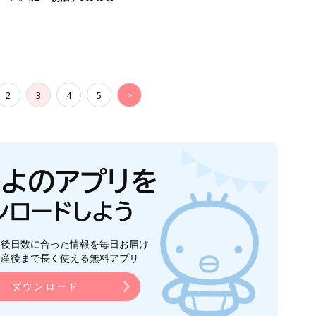
2
3
4
5
>
生後日数に合った情報を毎日お届け
ら産後まで長く使える無料アプリ
ダウンロード