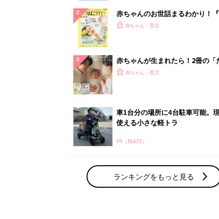
赤ちゃんのお世話まるわかり！『
てのひよこクラブ 夏号』〈巻頭
赤ちゃん・育児
集〉初めての授乳がうまくいく！
っぱい・ミルクの基本と夏のトラ
解決テク
赤ちゃんが生まれたら！2冊の「
ひよ」
赤ちゃん・育児
車1台分の場所に4台駐車可能。
使える小さな軽トラ
PR（BLAZE）
ランキングをもっと見る