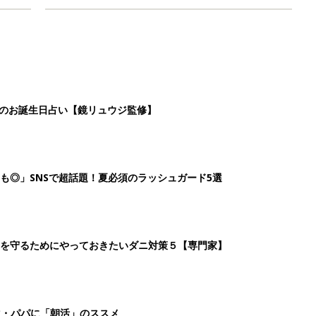
日のお誕生日占い【鏡リュウジ監修】
も◎」SNSで超話題！夏必須のラッシュガード5選
を守るためにやっておきたいダニ対策５【専門家】
マ・パパに「朝活」のススメ