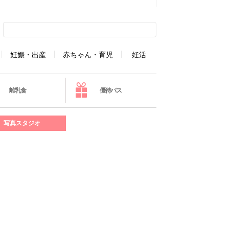
妊娠・出産
赤ちゃん・育児
妊活
離乳食
優待パス
写真スタジオ