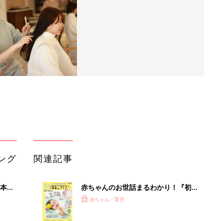
ング
関連記事
本
赤ちゃんのお世話まるわかり！『初め
2才
てのひよこクラブ 夏号』〈巻頭大特
赤ちゃん・育児
いっ
集〉初めての授乳がうまくいく！ お
っぱい・ミルクの基本と夏のトラブル