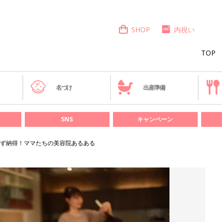
SHOP
内祝い
TOP
き
名づけ
出産準備
SNS
キャンペーン
ず納得！ママたちの美容院あるある