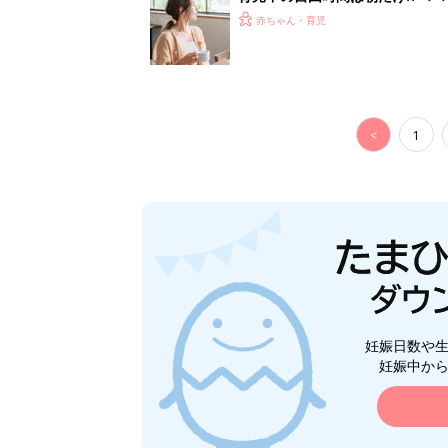
赤ちゃん・育児
<
1
妊娠日数や
妊娠中か