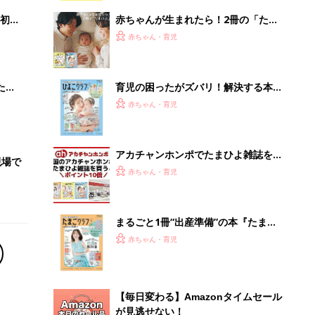
解決テク
初め
赤ちゃんが生まれたら！2冊の「たま
大特
ひよ」
赤ちゃん・育児
 お
ブル
たま
育児の困ったがズバリ！解決する本
『ひよこクラブ 夏号』 4カ月～2才
赤ちゃん・育児
になるまで、育児に役立つ情報がいっ
ぱい！
アカチャンホンポでたまひよ雑誌を買
現場で
うとポイント10倍【期間限定】
赤ちゃん・育児
まるごと1冊“出産準備”の本『たまご
クラブ 夏号』〈スペシャル大特集〉
赤ちゃん・育児
夫婦で予習する 出産の教科書
【毎日変わる】Amazonタイムセール
が見逃せない！