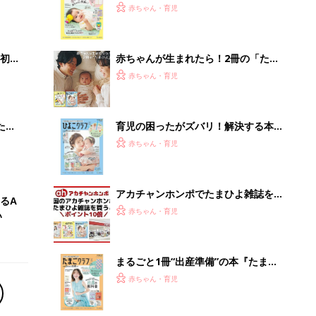
2才
てのひよこクラブ 夏号』〈巻頭大特
赤ちゃん・育児
いっ
集〉初めての授乳がうまくいく！ お
っぱい・ミルクの基本と夏のトラブル
解決テク
初め
赤ちゃんが生まれたら！2冊の「たま
大特
ひよ」
赤ちゃん・育児
 お
ブル
たま
育児の困ったがズバリ！解決する本
『ひよこクラブ 秋号』 4カ月～2才
赤ちゃん・育児
になるまで、育児に役立つ情報がいっ
ぱい！
アカチャンホンポでたまひよ雑誌を買
るA
うとポイント10倍【期間限定】
赤ちゃん・育児
い
まるごと1冊“出産準備”の本『たまご
クラブ 夏号』〈スペシャル大特集〉
赤ちゃん・育児
夫婦で予習する 出産の教科書