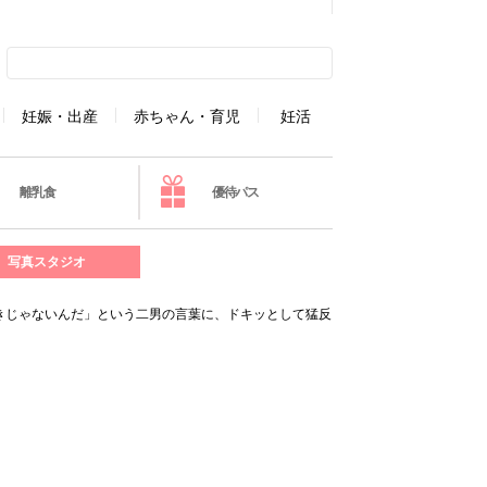
妊娠・出産
赤ちゃん・育児
妊活
離乳食
優待パス
写真スタジオ
きじゃないんだ」という二男の言葉に、ドキッとして猛反