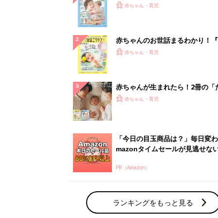
『ひよこクラブ 夏号』 4カ月～
赤ちゃん・育児
になるまで、育児に役立つ情報が
ぱい！
赤ちゃんのお世話まるわかり！『
てのひよこクラブ 夏号』〈巻頭
赤ちゃん・育児
集〉初めての授乳がうまくいく！
っぱい・ミルクの基本と夏のトラ
解決テク
赤ちゃんが生まれたら！2冊の「
ひよ」
赤ちゃん・育児
「今日の目玉商品は？」毎日変わ
mazonタイムセールが見逃せな
PR（Amazon）
ランキングをもっと見る