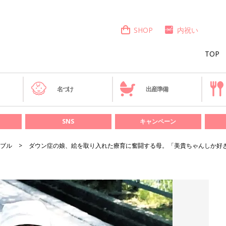
SHOP
内祝い
TOP
き
名づけ
出産準備
SNS
キャンペーン
ブル
ダウン症の娘、絵を取り入れた療育に奮闘する母。「美貴ちゃんしか好