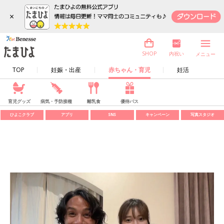
×
内祝い
SHOP
メニュー
TOP
妊娠・出産
赤ちゃん・育児
妊活
育児グッズ
病気・予防接種
離乳食
優待パス
ひよこクラブ
アプリ
SNS
キャンペーン
写真スタジオ