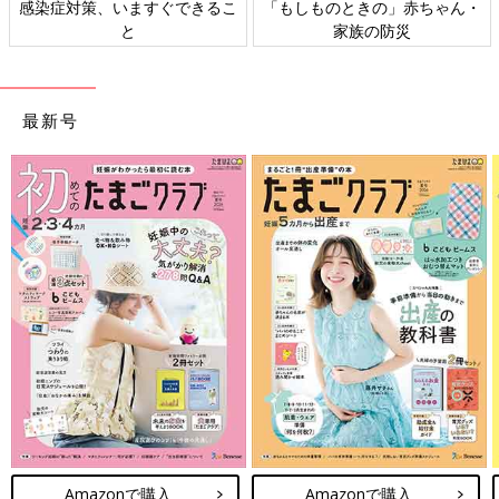
ん・
日本外来小児科学会リーフレッ
六星占術 細木かおりさんの
ト検討会
相談
最新号
Amazonで購入
Amazonで購入