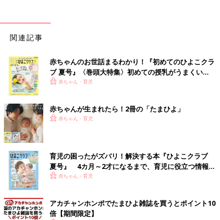
関連記事
赤ちゃんのお世話まるわかり！『初めてのひよこクラ
ブ 夏号』〈巻頭大特集〉初めての授乳がうまくい
く！ おっぱい・ミルクの基本と夏のトラブル 解決テ
赤ちゃん・育児
ク
赤ちゃんが生まれたら！2冊の「たまひよ」
赤ちゃん・育児
育児の困ったがズバリ！解決する本『ひよこクラブ
夏号』 4カ月～2才になるまで、育児に役立つ情報が
いっぱい！
赤ちゃん・育児
アカチャンホンポでたまひよ雑誌を買うとポイント10
倍【期間限定】