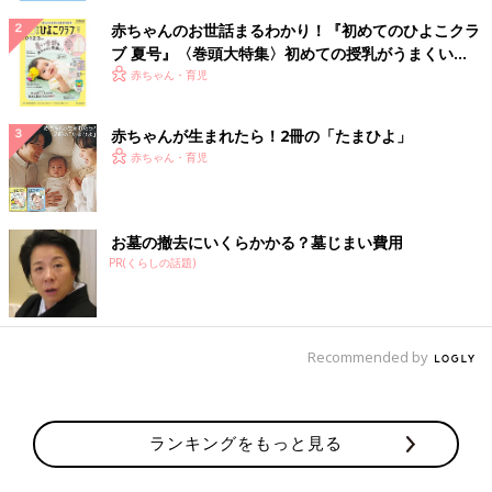
赤ちゃんのお世話まるわかり！『初めてのひよこクラ
ブ 夏号』〈巻頭大特集〉初めての授乳がうまくい
く！ おっぱい・ミルクの基本と夏のトラブル 解決テ
赤ちゃん・育児
ク
赤ちゃんが生まれたら！2冊の「たまひよ」
赤ちゃん・育児
お墓の撤去にいくらかかる？墓じまい費用
PR(くらしの話題)
Recommended by
ランキングをもっと見る