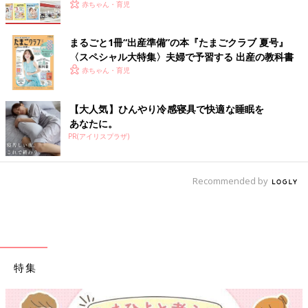
赤ちゃん・育児
まるごと1冊“出産準備”の本『たまごクラブ 夏号』
〈スペシャル大特集〉夫婦で予習する 出産の教科書
赤ちゃん・育児
【大人気】ひんやり冷感寝具で快適な睡眠を
あなたに。
PR(アイリスプラザ)
Recommended by
特集