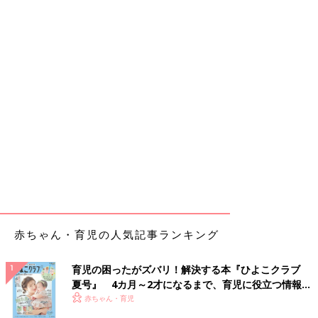
赤ちゃん・育児の人気記事ランキング
育児の困ったがズバリ！解決する本『ひよこクラブ
夏号』 4カ月～2才になるまで、育児に役立つ情報が
いっぱい！
赤ちゃん・育児