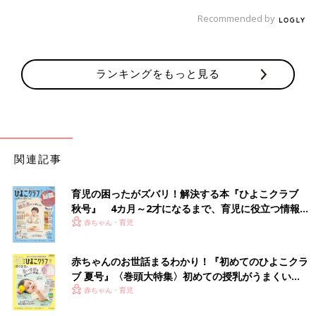
Recommended by
ランキングをもっと見る
関連記事
育児の困ったがズバリ！解決する本『ひよこクラブ
秋号』 4カ月～2才になるまで、育児に役立つ情報が
いっぱい！
赤ちゃん・育児
赤ちゃんのお世話まるわかり！『初めてのひよこクラ
ブ 夏号』〈巻頭大特集〉初めての授乳がうまくい
く！ おっぱい・ミルクの基本と夏のトラブル 解決テ
赤ちゃん・育児
ク