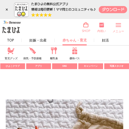
×
内祝い
SHOP
メニュー
TOP
妊娠・出産
赤ちゃん・育児
妊活
育児グッズ
病気・予防接種
離乳食
優待パス
ひよこクラブ
アプリ
SNS
キャンペーン
写真スタジオ