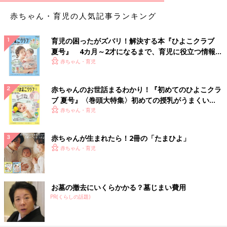
赤ちゃん・育児の人気記事ランキング
育児の困ったがズバリ！解決する本『ひよこクラブ
夏号』 4カ月～2才になるまで、育児に役立つ情報が
いっぱい！
赤ちゃん・育児
赤ちゃんのお世話まるわかり！『初めてのひよこクラ
ブ 夏号』〈巻頭大特集〉初めての授乳がうまくい
く！ おっぱい・ミルクの基本と夏のトラブル 解決テ
赤ちゃん・育児
ク
赤ちゃんが生まれたら！2冊の「たまひよ」
赤ちゃん・育児
お墓の撤去にいくらかかる？墓じまい費用
PR(くらしの話題)