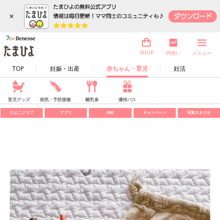
×
内祝い
SHOP
メニュー
TOP
妊娠・出産
赤ちゃん・育児
妊活
育児グッズ
病気・予防接種
離乳食
優待パス
ひよこクラブ
アプリ
SNS
キャンペーン
写真スタジオ