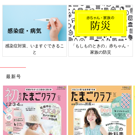
・
日本外来小児科学会リーフレッ
六星占術 細木かおりさんの人生
ト検討会
相談
最新号