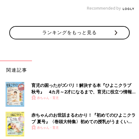
Recommended by
ランキングをもっと見る
関連記事
育児の困ったがズバリ！解決する本『ひよこクラブ
秋号』 4カ月～2才になるまで、育児に役立つ情報が
いっぱい！
赤ちゃん・育児
赤ちゃんのお世話まるわかり！『初めてのひよこクラ
ブ 夏号』〈巻頭大特集〉初めての授乳がうまくい
く！ おっぱい・ミルクの基本と夏のトラブル 解決テ
赤ちゃん・育児
ク