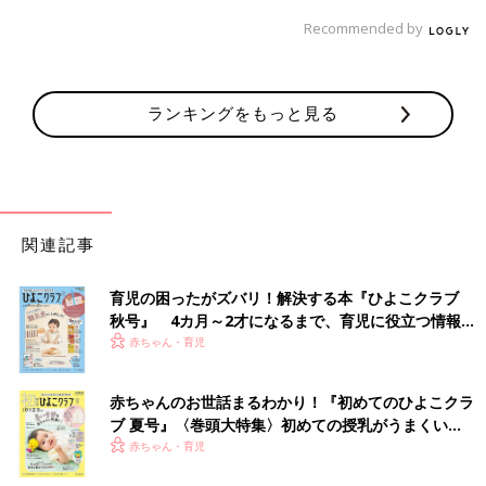
Recommended by
ランキングをもっと見る
関連記事
育児の困ったがズバリ！解決する本『ひよこクラブ
秋号』 4カ月～2才になるまで、育児に役立つ情報が
いっぱい！
赤ちゃん・育児
赤ちゃんのお世話まるわかり！『初めてのひよこクラ
ブ 夏号』〈巻頭大特集〉初めての授乳がうまくい
く！ おっぱい・ミルクの基本と夏のトラブル 解決テ
赤ちゃん・育児
ク