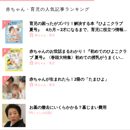
赤ちゃん・育児の人気記事ランキング
育児の困ったがズバリ！解決する本『ひよこクラブ
夏号』 4カ月～2才になるまで、育児に役立つ情報が
いっぱい！
赤ちゃん・育児
赤ちゃんのお世話まるわかり！『初めてのひよこクラ
ブ 夏号』〈巻頭大特集〉初めての授乳がうまくい
く！ おっぱい・ミルクの基本と夏のトラブル 解決テ
赤ちゃん・育児
ク
赤ちゃんが生まれたら！2冊の「たまひよ」
赤ちゃん・育児
お墓の撤去にいくらかかる？墓じまい費用
PR(くらしの話題)