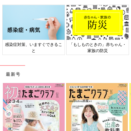
日本外来小児科学会リーフレッ
六星占術 細木かおりさんの人生
ト検討会
相談
最新号