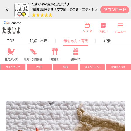
×
内祝い
SHOP
メニュー
TOP
妊娠・出産
赤ちゃん・育児
妊活
育児グッズ
病気・予防接種
離乳食
優待パス
ひよこクラブ
アプリ
SNS
キャンペーン
写真スタジオ