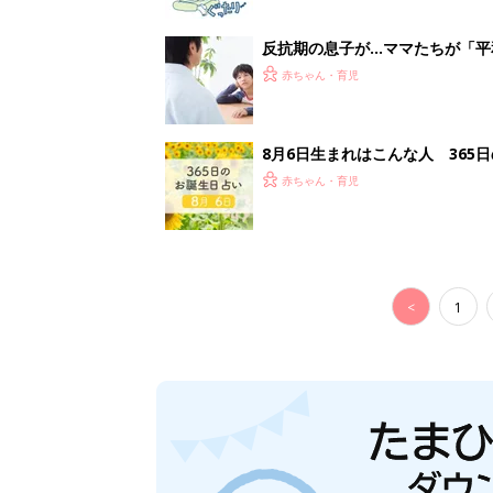
反抗期の息子が...ママたちが「
赤ちゃん・育児
8月6日生まれはこんな人 365
赤ちゃん・育児
<
1