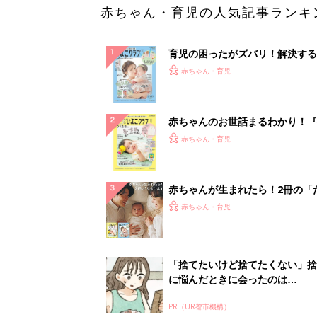
赤ちゃん・育児の人気記事ランキ
育児の困ったがズバリ！解決する
『ひよこクラブ 夏号』 4カ月～
赤ちゃん・育児
になるまで、育児に役立つ情報が
ぱい！
赤ちゃんのお世話まるわかり！『
てのひよこクラブ 夏号』〈巻頭
赤ちゃん・育児
集〉初めての授乳がうまくいく！
っぱい・ミルクの基本と夏のトラ
解決テク
赤ちゃんが生まれたら！2冊の「
ひよ」
赤ちゃん・育児
「捨てたいけど捨てたくない」捨
に悩んだときに会ったのは…
PR（UR都市機構）