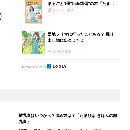
まるごと1冊“出産準備”の本『たまご
クラブ 夏号』〈スペシャル大特集〉
赤ちゃん・育児
夫婦で予習する 出産の教科書
団地フリマに行ったことある？ 掘り
出し物に出会えたよ
PR（UR都市機構）
Recommended by
離乳食はいつから？進め方は？「たまひよ きほんの離
乳食」