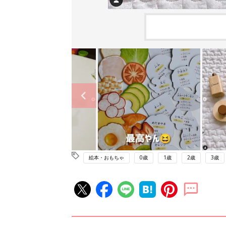
絵本・おもちゃ
0歳
1歳
2歳
3歳