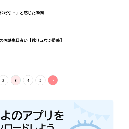
平和だな～」と感じた瞬間
日のお誕生日占い【鏡リュウジ監修】
2
3
4
5
>