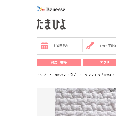
妊娠早見表
お金・手続
雑誌・書籍
アプリ
トップ
赤ちゃん・育児
キャンドゥ「大当たり