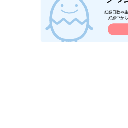
妊娠日数や
妊娠中か