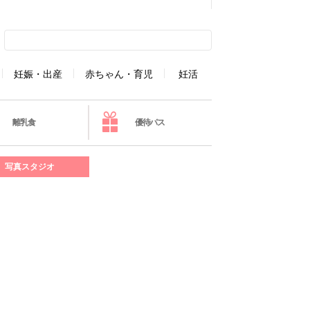
妊娠・出産
赤ちゃん・育児
妊活
離乳食
優待パス
写真スタジオ