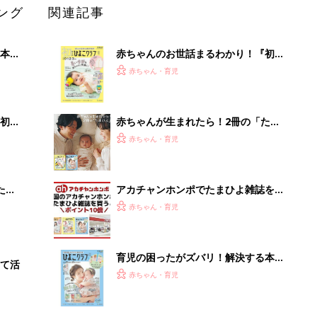
ング
関連記事
本
赤ちゃんのお世話まるわかり！『初め
2才
てのひよこクラブ 夏号』〈巻頭大特
赤ちゃん・育児
いっ
集〉初めての授乳がうまくいく！ お
っぱい・ミルクの基本と夏のトラブル
解決テク
初め
赤ちゃんが生まれたら！2冊の「たま
大特
ひよ」
赤ちゃん・育児
 お
ブル
たま
アカチャンホンポでたまひよ雑誌を買
うとポイント10倍【期間限定】
赤ちゃん・育児
育児の困ったがズバリ！解決する本
て活
『ひよこクラブ 秋号』 4カ月～2才
赤ちゃん・育児
になるまで、育児に役立つ情報がいっ
ぱい！