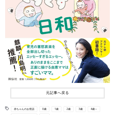
元記事へ戻る
赤ちゃんのお世話
0歳
1歳
2歳
3歳
4歳～