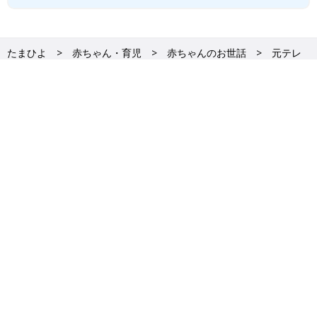
たまひよ
赤ちゃん・育児
赤ちゃんのお世話
元テレ
朝アナ・竹内由恵、2人目は無痛分娩で「にゅ～っ」と赤ちゃんが出
てきて感動MAXに。立ち会いするはずの夫は、まさかのおつかい中
でパンの買い出しに!?
ＡＢＪマークは、この電子書店・電子書籍配信サービスが、
著作権者からコンテンツ使用許諾を得た正規版配信サービス
であることを示す登録商標（登録番号 第11091000号）です。
ABJマークの詳細、ABJマークを掲示しているサービスの一覧
はこちら→
https://aebs.or.jp/
本サイトに掲載されている記事・写真・イラスト等のコンテンツの無断転載を禁じま
す。
たまひよについて
利用規約
ポリシー
医師・専門家一覧
サイトマップ
調査・プレスリリース・メディア掲載
広告のご相談
お問い合わせ
利用者情報の取り扱いについて