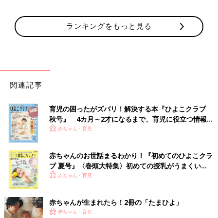
ランキングをもっと見る
関連記事
育児の困ったがズバリ！解決する本『ひよこクラブ
秋号』 4カ月～2才になるまで、育児に役立つ情報が
いっぱい！
赤ちゃん・育児
赤ちゃんのお世話まるわかり！『初めてのひよこクラ
ブ 夏号』〈巻頭大特集〉初めての授乳がうまくい
く！ おっぱい・ミルクの基本と夏のトラブル 解決テ
赤ちゃん・育児
ク
赤ちゃんが生まれたら！2冊の「たまひよ」
赤ちゃん・育児