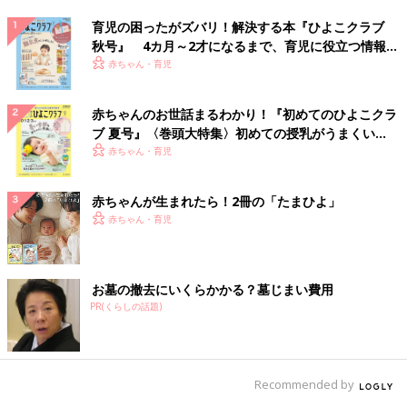
育児の困ったがズバリ！解決する本『ひよこクラブ
秋号』 4カ月～2才になるまで、育児に役立つ情報が
いっぱい！
赤ちゃん・育児
赤ちゃんのお世話まるわかり！『初めてのひよこクラ
ブ 夏号』〈巻頭大特集〉初めての授乳がうまくい
く！ おっぱい・ミルクの基本と夏のトラブル 解決テ
赤ちゃん・育児
ク
赤ちゃんが生まれたら！2冊の「たまひよ」
赤ちゃん・育児
お墓の撤去にいくらかかる？墓じまい費用
PR(くらしの話題)
Recommended by