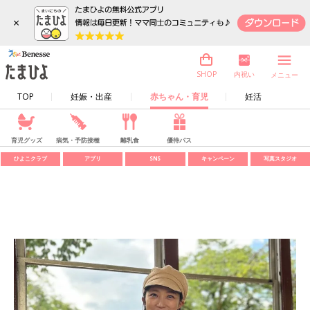
×
内祝い
SHOP
メニュー
TOP
妊娠・出産
赤ちゃん・育児
妊活
育児グッズ
病気・予防接種
離乳食
優待パス
ひよこクラブ
アプリ
SNS
キャンペーン
写真スタジオ