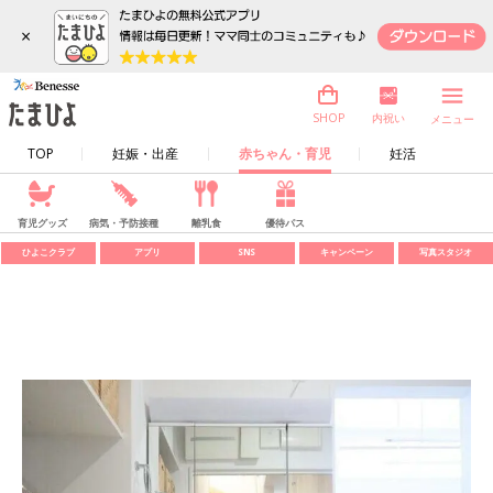
×
内祝い
SHOP
メニュー
TOP
妊娠・出産
赤ちゃん・育児
妊活
育児グッズ
病気・予防接種
離乳食
優待パス
ひよこクラブ
アプリ
SNS
キャンペーン
写真スタジオ