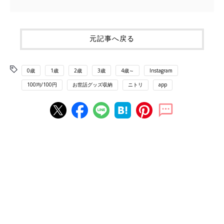
元記事へ戻る
0歳
1歳
2歳
3歳
4歳～
Instagram
100均/100円
お世話グッズ収納
ニトリ
app