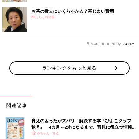
お墓の撤去にいくらかかる？墓じまい費用
PR(くらしの話題)
Recommended by
ランキングをもっと見る
関連記事
育児の困ったがズバリ！解決する本『ひよこクラブ
秋号』 4カ月～2才になるまで、育児に役立つ情報が
いっぱい！
赤ちゃん・育児