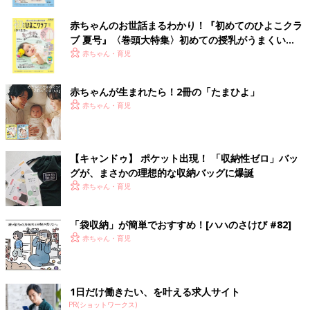
赤ちゃんのお世話まるわかり！『初めてのひよこクラ
ブ 夏号』〈巻頭大特集〉初めての授乳がうまくい
く！ おっぱい・ミルクの基本と夏のトラブル 解決テ
赤ちゃん・育児
ク
赤ちゃんが生まれたら！2冊の「たまひよ」
赤ちゃん・育児
【キャンドゥ】 ポケット出現！ 「収納性ゼロ」バッ
グが、まさかの理想的な収納バッグに爆誕
赤ちゃん・育児
「袋収納」が簡単でおすすめ！[ハハのさけび #82]
赤ちゃん・育児
1日だけ働きたい、を叶える求人サイト
PR(ショットワークス)