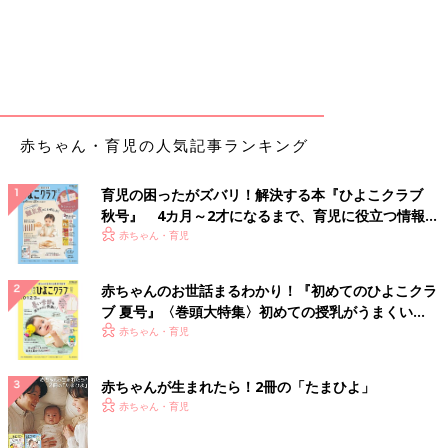
赤ちゃん・育児の人気記事ランキング
育児の困ったがズバリ！解決する本『ひよこクラブ
秋号』 4カ月～2才になるまで、育児に役立つ情報が
いっぱい！
赤ちゃん・育児
赤ちゃんのお世話まるわかり！『初めてのひよこクラ
ブ 夏号』〈巻頭大特集〉初めての授乳がうまくい
く！ おっぱい・ミルクの基本と夏のトラブル 解決テ
赤ちゃん・育児
ク
赤ちゃんが生まれたら！2冊の「たまひよ」
赤ちゃん・育児