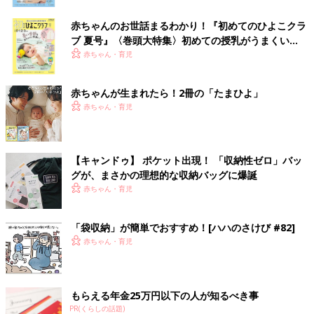
赤ちゃんのお世話まるわかり！『初めてのひよこクラ
ブ 夏号』〈巻頭大特集〉初めての授乳がうまくい
く！ おっぱい・ミルクの基本と夏のトラブル 解決テ
赤ちゃん・育児
ク
赤ちゃんが生まれたら！2冊の「たまひよ」
赤ちゃん・育児
【キャンドゥ】 ポケット出現！ 「収納性ゼロ」バッ
グが、まさかの理想的な収納バッグに爆誕
赤ちゃん・育児
「袋収納」が簡単でおすすめ！[ハハのさけび #82]
赤ちゃん・育児
もらえる年金25万円以下の人が知るべき事
PR(くらしの話題)