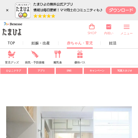
×
内祝い
SHOP
メニュー
TOP
妊娠・出産
赤ちゃん・育児
妊活
育児グッズ
病気・予防接種
離乳食
優待パス
ひよこクラブ
アプリ
SNS
キャンペーン
写真スタジオ