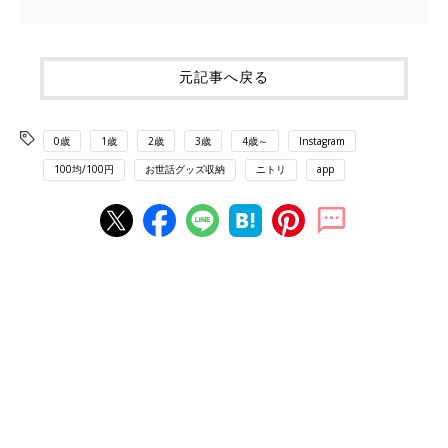
元記事へ戻る
0歳
1歳
2歳
3歳
4歳～
Instagram
100均/100円
お世話グッズ収納
ニトリ
app