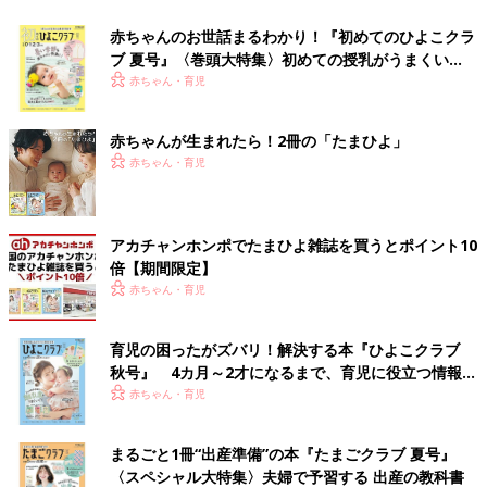
赤ちゃんのお世話まるわかり！『初めてのひよこクラ
ブ 夏号』〈巻頭大特集〉初めての授乳がうまくい
く！ おっぱい・ミルクの基本と夏のトラブル 解決テ
赤ちゃん・育児
ク
赤ちゃんが生まれたら！2冊の「たまひよ」
赤ちゃん・育児
アカチャンホンポでたまひよ雑誌を買うとポイント10
倍【期間限定】
赤ちゃん・育児
育児の困ったがズバリ！解決する本『ひよこクラブ
秋号』 4カ月～2才になるまで、育児に役立つ情報が
いっぱい！
赤ちゃん・育児
まるごと1冊“出産準備”の本『たまごクラブ 夏号』
〈スペシャル大特集〉夫婦で予習する 出産の教科書