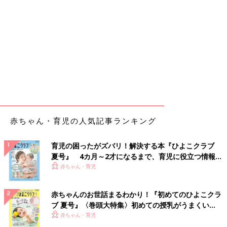
赤ちゃん・育児の人気記事ランキング
育児の困ったがズバリ！解決する本『ひよこクラブ
夏号』 4カ月～2才になるまで、育児に役立つ情報が
いっぱい！
赤ちゃん・育児
赤ちゃんのお世話まるわかり！『初めてのひよこクラ
ブ 夏号』〈巻頭大特集〉初めての授乳がうまくい
く！ おっぱい・ミルクの基本と夏のトラブル 解決テ
赤ちゃん・育児
ク