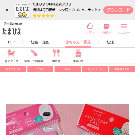
×
内祝い
SHOP
メニュー
TOP
妊娠・出産
赤ちゃん・育児
妊活
育児グッズ
病気・予防接種
離乳食
優待パス
ひよこクラブ
アプリ
SNS
キャンペーン
写真スタジオ