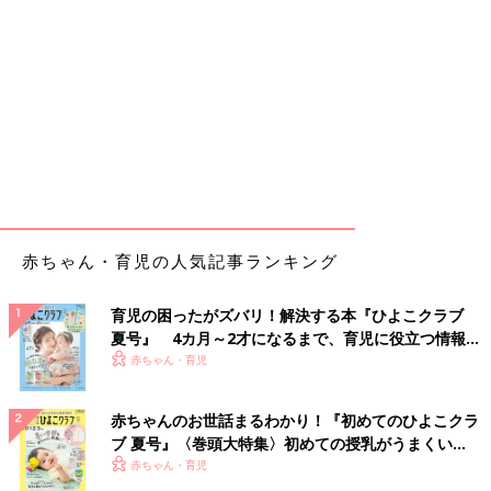
赤ちゃん・育児の人気記事ランキング
育児の困ったがズバリ！解決する本『ひよこクラブ
夏号』 4カ月～2才になるまで、育児に役立つ情報が
いっぱい！
赤ちゃん・育児
赤ちゃんのお世話まるわかり！『初めてのひよこクラ
ブ 夏号』〈巻頭大特集〉初めての授乳がうまくい
く！ おっぱい・ミルクの基本と夏のトラブル 解決テ
赤ちゃん・育児
ク