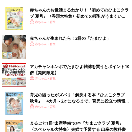
赤ちゃんのお世話まるわかり！『初めてのひよこクラ
ブ 夏号』〈巻頭大特集〉初めての授乳がうまくい
く！ おっぱい・ミルクの基本と夏のトラブル 解決テ
赤ちゃん・育児
ク
赤ちゃんが生まれたら！2冊の「たまひよ」
赤ちゃん・育児
アカチャンホンポでたまひよ雑誌を買うとポイント10
倍【期間限定】
赤ちゃん・育児
育児の困ったがズバリ！解決する本『ひよこクラブ
秋号』 4カ月～2才になるまで、育児に役立つ情報が
いっぱい！
赤ちゃん・育児
まるごと1冊“出産準備”の本『たまごクラブ 夏号』
〈スペシャル大特集〉夫婦で予習する 出産の教科書