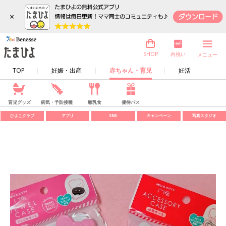
×
内祝い
SHOP
メニュー
TOP
妊娠・出産
赤ちゃん・育児
妊活
育児グッズ
病気・予防接種
離乳食
優待パス
ひよこクラブ
アプリ
SNS
キャンペーン
写真スタジオ