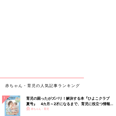
赤ちゃん・育児の人気記事ランキング
育児の困ったがズバリ！解決する本『ひよこクラブ
夏号』 4カ月～2才になるまで、育児に役立つ情報が
いっぱい！
赤ちゃん・育児