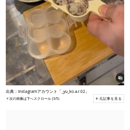
出典：Instagramアカウント「_yu_ko.a.r.02」
▼
次の画像は下へスクロール (3/5)
▶
元記事を見る