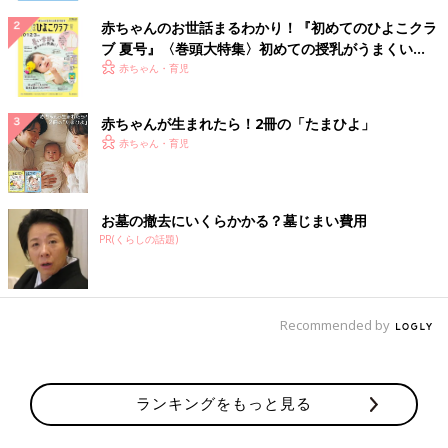
赤ちゃんのお世話まるわかり！『初めてのひよこクラ
ブ 夏号』〈巻頭大特集〉初めての授乳がうまくい
く！ おっぱい・ミルクの基本と夏のトラブル 解決テ
赤ちゃん・育児
ク
赤ちゃんが生まれたら！2冊の「たまひよ」
赤ちゃん・育児
お墓の撤去にいくらかかる？墓じまい費用
PR(くらしの話題)
Recommended by
ランキングをもっと見る