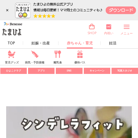
×
内祝い
SHOP
メニュー
TOP
妊娠・出産
赤ちゃん・育児
妊活
育児グッズ
病気・予防接種
離乳食
優待パス
ひよこクラブ
アプリ
SNS
キャンペーン
写真スタジオ