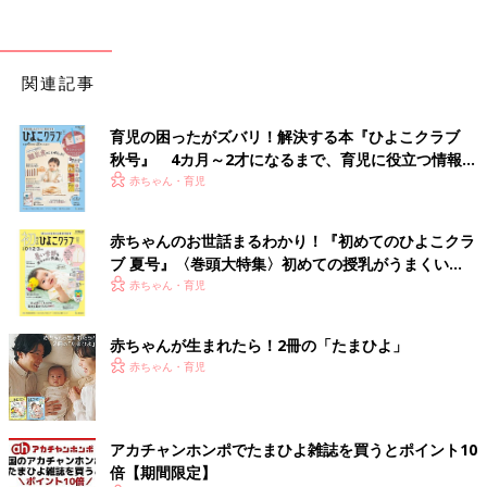
関連記事
育児の困ったがズバリ！解決する本『ひよこクラブ
秋号』 4カ月～2才になるまで、育児に役立つ情報が
いっぱい！
赤ちゃん・育児
赤ちゃんのお世話まるわかり！『初めてのひよこクラ
ブ 夏号』〈巻頭大特集〉初めての授乳がうまくい
く！ おっぱい・ミルクの基本と夏のトラブル 解決テ
赤ちゃん・育児
ク
赤ちゃんが生まれたら！2冊の「たまひよ」
赤ちゃん・育児
アカチャンホンポでたまひよ雑誌を買うとポイント10
倍【期間限定】