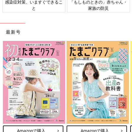
日本外来小児科学会リーフレッ
六星占術 細木かおりさんの人生
ト検討会
相談
最新号
Amazonで購入
Amazonで購入