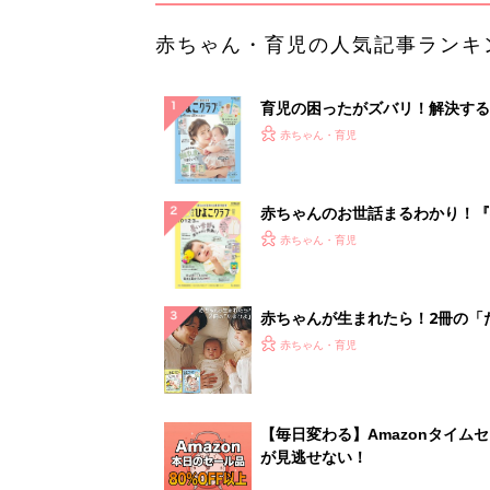
赤ちゃん・育児の人気記事ランキ
育児の困ったがズバリ！解決する
『ひよこクラブ 夏号』 4カ月～
赤ちゃん・育児
になるまで、育児に役立つ情報が
ぱい！
赤ちゃんのお世話まるわかり！『
てのひよこクラブ 夏号』〈巻頭
赤ちゃん・育児
集〉初めての授乳がうまくいく！
っぱい・ミルクの基本と夏のトラ
解決テク
赤ちゃんが生まれたら！2冊の「
ひよ」
赤ちゃん・育児
【毎日変わる】Amazonタイム
が見逃せない！