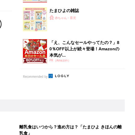
たまひよの雑誌
赤ちゃん・育児
「え、こんなセールやってたの？」8
0％OFF以上が続々登場！Amazonの
本気が...
PR（Amazon）
Recommended by
離乳食はいつから？進め方は？「たまひよ きほんの離
乳食」