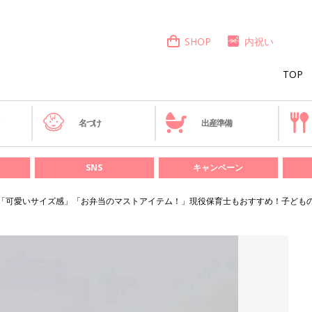
SHOP
内祝い
TOP
き
名づけ
出産準備
SNS
キャンペーン
c.「可愛いサイズ感」「お弁当のマストアイテム！」現役保育士もおすすめ！子ども