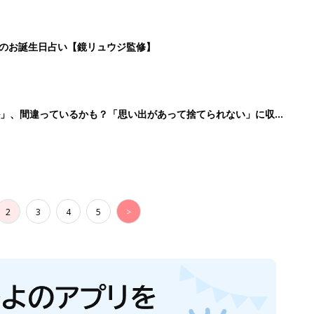
日のお誕生日占い【鏡リュウジ監修】
ル」、間違っているかも？「思い出があって捨てられない」に収納
2
3
4
5
>