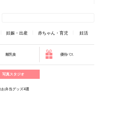
妊娠・出産
赤ちゃん・育児
妊活
離乳食
優待パス
写真スタジオ
のお弁当グッズ4選