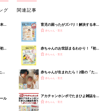
ング
関連記事
本
育児の困ったがズバリ！解決する本
2才
『ひよこクラブ 秋号』 4カ月～2才
赤ちゃん・育児
いっ
になるまで、育児に役立つ情報がいっ
ぱい！
初め
赤ちゃんのお世話まるわかり！『初め
大特
てのひよこクラブ 夏号』〈巻頭大特
赤ちゃん・育児
 お
集〉初めての授乳がうまくいく！ お
ブル
っぱい・ミルクの基本と夏のトラブル
解決テク
たま
赤ちゃんが生まれたら！2冊の「たま
ひよ」
赤ちゃん・育児
アカチャンホンポでたまひよ雑誌を買
セール
うとポイント10倍【期間限定】
赤ちゃん・育児