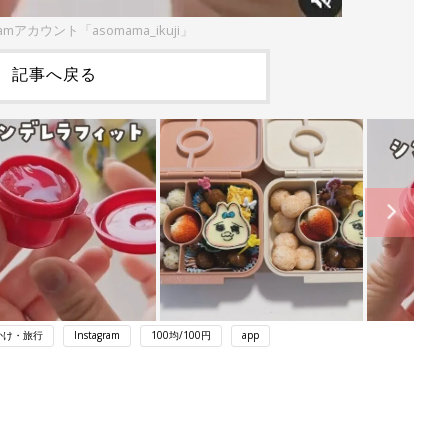
ramアカウント「asomama_ikuji」
記事へ戻る
かけ・旅行
Instagram
100均/100円
app