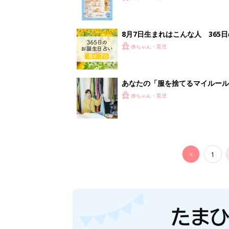
8月7日生まれはこんな人 365
赤ちゃん・育児
あなたの「服を捨てるマイルー
スタイリストが喝！
赤ちゃん・育児
<
1