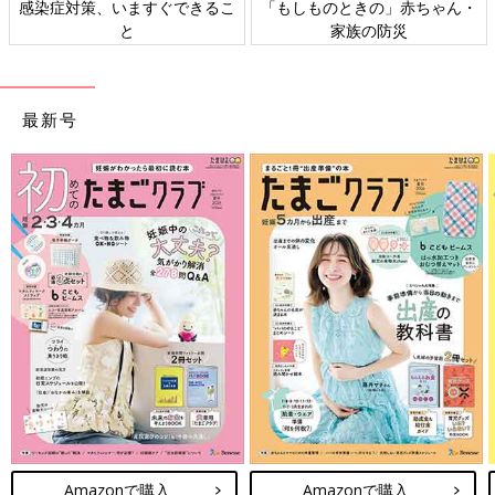
るこ
「もしものときの」赤ちゃん・
日本外来小児科学会リーフレ
家族の防災
ト検討会
最新号
Amazonで購入
Amazonで購入