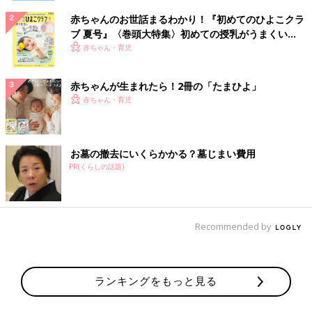
赤ちゃんのお世話まるわかり！『初めてのひよこクラ
ブ 夏号』〈巻頭大特集〉初めての授乳がうまくい
く！ おっぱい・ミルクの基本と夏のトラブル 解決テ
赤ちゃん・育児
ク
赤ちゃんが生まれたら！2冊の「たまひよ」
赤ちゃん・育児
お墓の撤去にいくらかかる？墓じまい費用
PR(くらしの話題)
Recommended by
ランキングをもっと見る