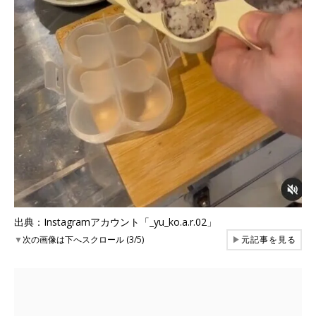
出典：Instagramアカウント「_yu_ko.a.r.02」
▼
次の画像は下へスクロール (3/5)
▶
元記事を見る