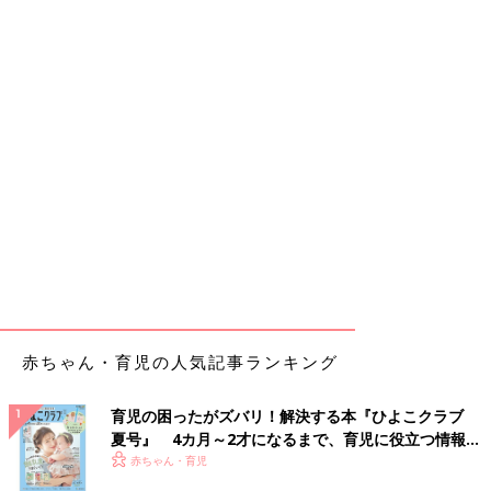
赤ちゃん・育児の人気記事ランキング
育児の困ったがズバリ！解決する本『ひよこクラブ
夏号』 4カ月～2才になるまで、育児に役立つ情報が
いっぱい！
赤ちゃん・育児