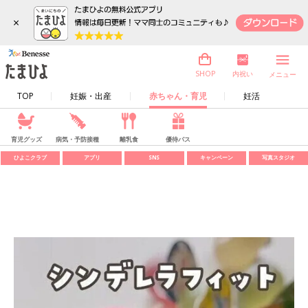
×
内祝い
SHOP
メニュー
TOP
妊娠・出産
赤ちゃん・育児
妊活
育児グッズ
病気・予防接種
離乳食
優待パス
ひよこクラブ
アプリ
SNS
キャンペーン
写真スタジオ