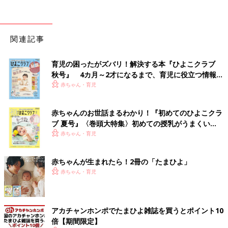
関連記事
育児の困ったがズバリ！解決する本『ひよこクラブ
秋号』 4カ月～2才になるまで、育児に役立つ情報が
いっぱい！
赤ちゃん・育児
赤ちゃんのお世話まるわかり！『初めてのひよこクラ
ブ 夏号』〈巻頭大特集〉初めての授乳がうまくい
く！ おっぱい・ミルクの基本と夏のトラブル 解決テ
赤ちゃん・育児
ク
赤ちゃんが生まれたら！2冊の「たまひよ」
赤ちゃん・育児
アカチャンホンポでたまひよ雑誌を買うとポイント10
倍【期間限定】