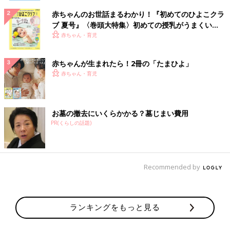
赤ちゃんのお世話まるわかり！『初めてのひよこクラ
ブ 夏号』〈巻頭大特集〉初めての授乳がうまくい
く！ おっぱい・ミルクの基本と夏のトラブル 解決テ
赤ちゃん・育児
ク
赤ちゃんが生まれたら！2冊の「たまひよ」
赤ちゃん・育児
お墓の撤去にいくらかかる？墓じまい費用
PR(くらしの話題)
Recommended by
ランキングをもっと見る