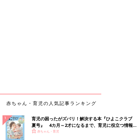
赤ちゃん・育児の人気記事ランキング
育児の困ったがズバリ！解決する本『ひよこクラブ
夏号』 4カ月～2才になるまで、育児に役立つ情報が
いっぱい！
赤ちゃん・育児