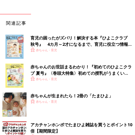
関連記事
育児の困ったがズバリ！解決する本『ひよこクラブ
秋号』 4カ月～2才になるまで、育児に役立つ情報が
いっぱい！
赤ちゃん・育児
赤ちゃんのお世話まるわかり！『初めてのひよこクラ
ブ 夏号』〈巻頭大特集〉初めての授乳がうまくい
く！ おっぱい・ミルクの基本と夏のトラブル 解決テ
赤ちゃん・育児
ク
赤ちゃんが生まれたら！2冊の「たまひよ」
赤ちゃん・育児
アカチャンホンポでたまひよ雑誌を買うとポイント10
倍【期間限定】