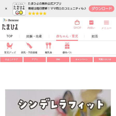
×
内祝い
SHOP
メニュー
TOP
妊娠・出産
赤ちゃん・育児
妊活
育児グッズ
病気・予防接種
離乳食
優待パス
ひよこクラブ
アプリ
SNS
キャンペーン
写真スタジオ