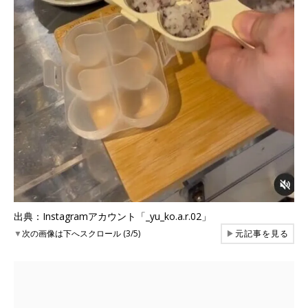
出典：Instagramアカウント「_yu_ko.a.r.02」
▼
次の画像は下へスクロール (3/5)
▶
元記事を見る