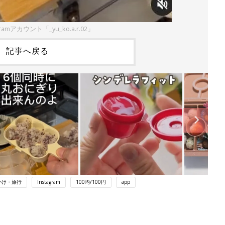
ramアカウント「_yu_ko.a.r.02」
記事へ戻る
かけ・旅行
Instagram
100均/100円
app