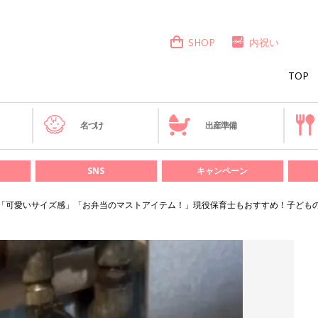
SHOP
内祝い
TOP
き
名づけ
出産準備
SNS
キャンペーン
c.「可愛いサイズ感」「お弁当のマストアイテム！」現役保育士もおすすめ！子ども