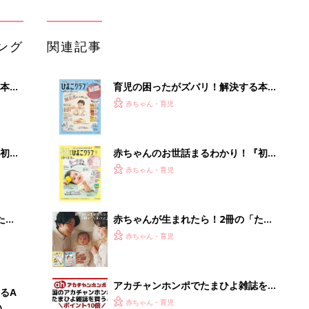
ング
関連記事
本
育児の困ったがズバリ！解決する本
2才
『ひよこクラブ 秋号』 4カ月～2才
赤ちゃん・育児
いっ
になるまで、育児に役立つ情報がいっ
ぱい！
初め
赤ちゃんのお世話まるわかり！『初め
大特
てのひよこクラブ 夏号』〈巻頭大特
赤ちゃん・育児
 お
集〉初めての授乳がうまくいく！ お
ブル
っぱい・ミルクの基本と夏のトラブル
解決テク
たま
赤ちゃんが生まれたら！2冊の「たま
ひよ」
赤ちゃん・育児
アカチャンホンポでたまひよ雑誌を買
るA
うとポイント10倍【期間限定】
赤ちゃん・育児
い