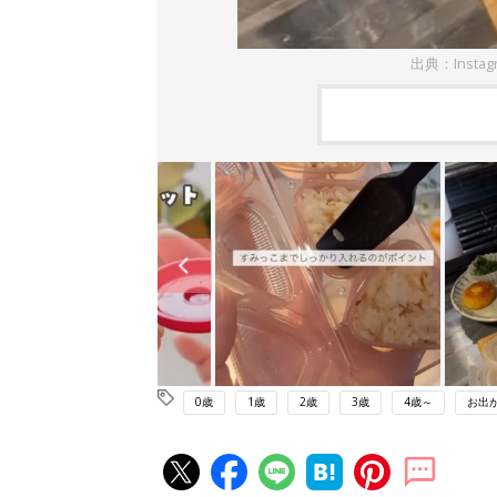
出典：Instag
0歳
1歳
2歳
3歳
4歳～
お出