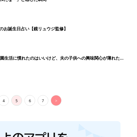
日のお誕生日占い【鏡リュウジ監修】
育園生活に慣れたのはいいけど、夫の子供への興味関心が薄れた気
91』
4
5
6
7
>