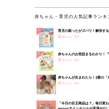
赤ちゃん・育児の人気記事ランキ
育児の困ったがズバリ！解決する
『ひよこクラブ 秋号』 4カ月～
赤ちゃん・育児
になるまで、育児に役立つ情報が
ぱい！
赤ちゃんのお世話まるわかり！『
てのひよこクラブ 夏号』〈巻頭
赤ちゃん・育児
集〉初めての授乳がうまくいく！
っぱい・ミルクの基本と夏のトラ
解決テク
赤ちゃんが生まれたら！2冊の「
ひよ」
赤ちゃん・育児
「今日の目玉商品は？」毎日変わ
mazonタイムセールが見逃せな