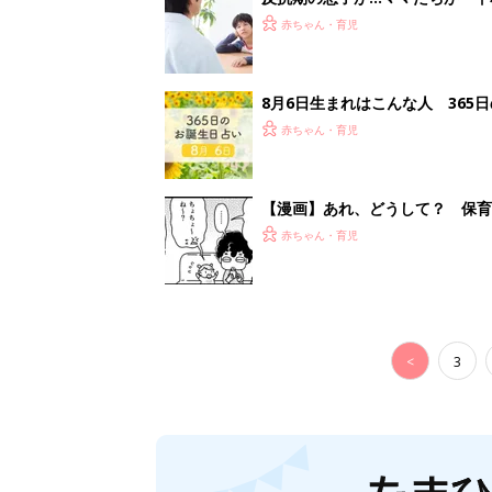
赤ちゃん・育児
8月6日生まれはこんな人 365
赤ちゃん・育児
【漫画】あれ、どうして？ 保
がする……！『ふうふう子育て ＃
赤ちゃん・育児
<
3