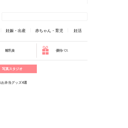
妊娠・出産
赤ちゃん・育児
妊活
離乳食
優待パス
写真スタジオ
のお弁当グッズ4選