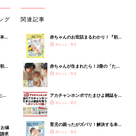
うとポイント10倍【期間限定】
赤ちゃん・育児
育児の困ったがズバリ！解決する本
なお値
『ひよこクラブ 秋号』 4カ月～2才
赤ちゃん・育児
請求
になるまで、育児に役立つ情報がいっ
ぱい！
まるごと1冊“出産準備”の本『たまご
クラブ 夏号』〈スペシャル大特集〉
赤ちゃん・育児
夫婦で予習する 出産の教科書
65歳以上の方必見「えっ!?こんなお値
段で…」インプラント治療の資料請求
はこちら...
PR（あんしんインプラント）
Recommended by