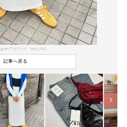
agramアカウント「yuri_shi2」
記事へ戻る