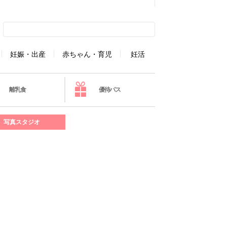
妊娠・出産
赤ちゃん・育児
妊活
離乳食
優待パス
写真スタジオ