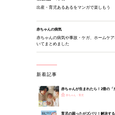
赤ちゃんが生まれたら！2冊の「
赤ちゃん・育児
育児の困ったがズバリ！解決する
つ情報がいっぱい！
赤ちゃん・育児
8月7日生まれはこんな人 365
赤ちゃん・育児
あなたの「服を捨てるマイルー
スタイリストが喝！
赤ちゃん・育児
<
1