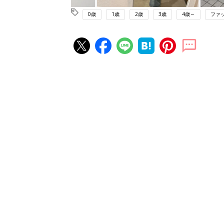
0歳
1歳
2歳
3歳
4歳～
ファ
赤ちゃん・育児の人気記事ランキ
育児の困ったがズバリ！解決する
『ひよこクラブ 秋号』 4カ月～
赤ちゃん・育児
になるまで、育児に役立つ情報が
ぱい！
赤ちゃんのお世話まるわかり！『
てのひよこクラブ 夏号』〈巻頭
赤ちゃん・育児
集〉初めての授乳がうまくいく！
っぱい・ミルクの基本と夏のトラ
解決テク
赤ちゃんが生まれたら！2冊の「