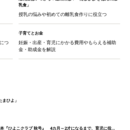
たまひよ」
本『ひよこクラブ 秋号』 4カ月～2才になるまで、育児に役立
日のお誕生日占い【鏡リュウジ監修】
ル」、間違っているかも？「思い出があって捨てられない」に収納
2
3
4
5
>