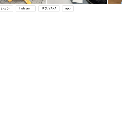
ッション
Instagram
ザラ/ZARA
app
ング
関連記事
本
赤ちゃんのお世話まるわかり！『初め
2才
てのひよこクラブ 夏号』〈巻頭大特
赤ちゃん・育児
いっ
集〉初めての授乳がうまくいく！ お
っぱい・ミルクの基本と夏のトラブル
解決テク
初め
赤ちゃんが生まれたら！2冊の「たま
大特
ひよ」
赤ちゃん・育児
 お
ブル
たま
アカチャンホンポでたまひよ雑誌を買