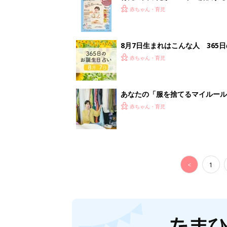
妊娠日数や
妊娠中か