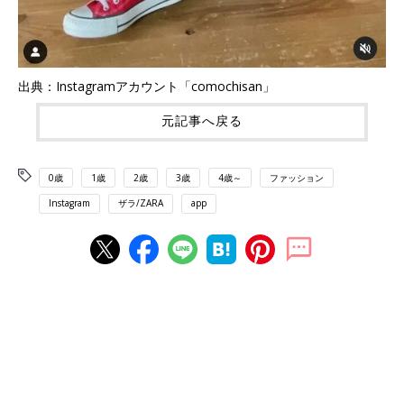
出典：Instagramアカウント「comochisan」
元記事へ戻る
0歳
1歳
2歳
3歳
4歳～
ファッション
Instagram
ザラ/ZARA
app