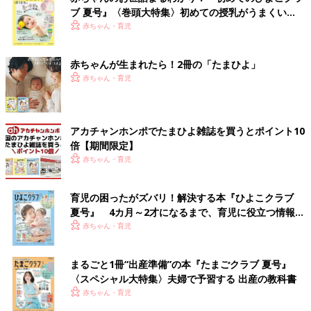
ブ 夏号』〈巻頭大特集〉初めての授乳がうまくい
く！ おっぱい・ミルクの基本と夏のトラブル 解決テ
赤ちゃん・育児
ク
赤ちゃんが生まれたら！2冊の「たまひよ」
赤ちゃん・育児
アカチャンホンポでたまひよ雑誌を買うとポイント10
倍【期間限定】
赤ちゃん・育児
育児の困ったがズバリ！解決する本『ひよこクラブ
夏号』 4カ月～2才になるまで、育児に役立つ情報が
いっぱい！
赤ちゃん・育児
まるごと1冊“出産準備”の本『たまごクラブ 夏号』
〈スペシャル大特集〉夫婦で予習する 出産の教科書
赤ちゃん・育児