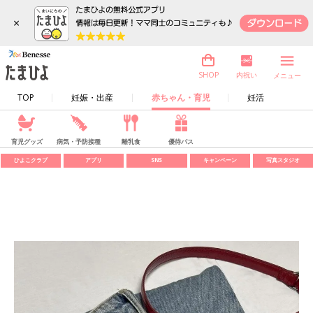
×
内祝い
SHOP
メニュー
TOP
妊娠・出産
赤ちゃん・育児
妊活
育児グッズ
病気・予防接種
離乳食
優待パス
ひよこクラブ
アプリ
SNS
キャンペーン
写真スタジオ