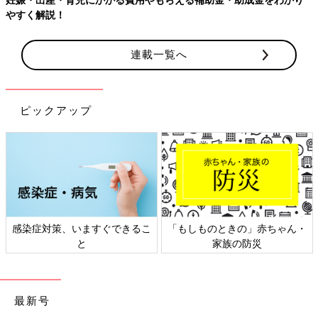
【ワクチン接種できるものも】妊婦の感染症対策、知っておい
連載一覧へ
ピックアップ
ゃん・
日本外来小児科学会リーフレッ
六星占術 細木かおりさん
ト検討会
相談
最新号