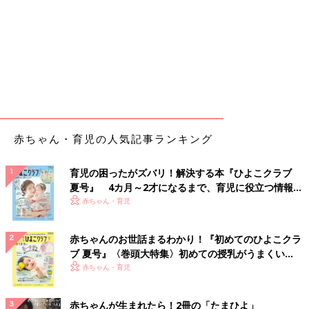
赤ちゃん・育児の人気記事ランキング
育児の困ったがズバリ！解決する本『ひよこクラブ
夏号』 4カ月～2才になるまで、育児に役立つ情報が
いっぱい！
赤ちゃん・育児
赤ちゃんのお世話まるわかり！『初めてのひよこクラ
ブ 夏号』〈巻頭大特集〉初めての授乳がうまくい
く！ おっぱい・ミルクの基本と夏のトラブル 解決テ
赤ちゃん・育児
ク
赤ちゃんが生まれたら！2冊の「たまひよ」