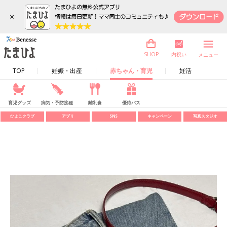
×
内祝い
SHOP
メニュー
TOP
妊娠・出産
赤ちゃん・育児
妊活
育児グッズ
病気・予防接種
離乳食
優待パス
ひよこクラブ
アプリ
SNS
キャンペーン
写真スタジオ