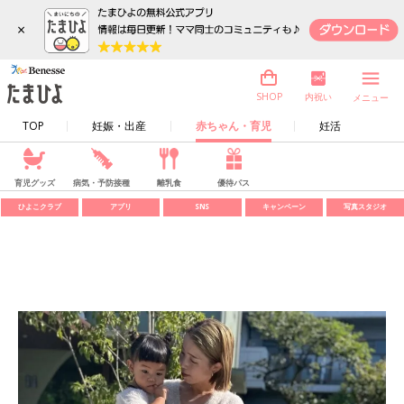
×
内祝い
SHOP
メニュー
TOP
妊娠・出産
赤ちゃん・育児
妊活
育児グッズ
病気・予防接種
離乳食
優待パス
ひよこクラブ
アプリ
SNS
キャンペーン
写真スタジオ