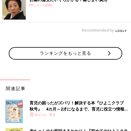
PR(くらしの話題)
Recommended by
ランキングをもっと見る
関連記事
育児の困ったがズバリ！解決する本『ひよこクラブ
秋号』 4カ月～2才になるまで、育児に役立つ情報が
いっぱい！
赤ちゃん・育児
赤ちゃんのお世話まるわかり！『初めてのひよこクラ