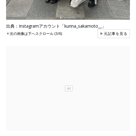
出典：Instagramアカウント「kurina_sakamoto__」
▼
次の画像は下へスクロール (3/6)
▶
元記事を見る