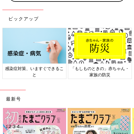
ピックアップ
日本外来小児科学会リーフレッ
六星占術 細木かおりさんの人生
ト検討会
相談
最新号