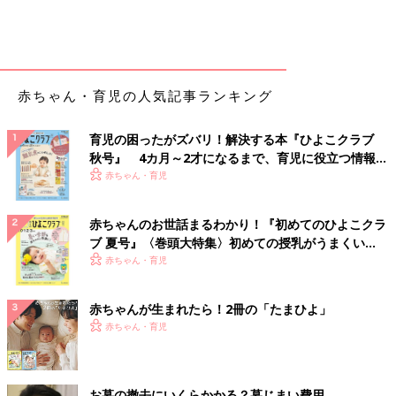
赤ちゃん・育児の人気記事ランキング
育児の困ったがズバリ！解決する本『ひよこクラブ
秋号』 4カ月～2才になるまで、育児に役立つ情報が
いっぱい！
赤ちゃん・育児
赤ちゃんのお世話まるわかり！『初めてのひよこクラ
ブ 夏号』〈巻頭大特集〉初めての授乳がうまくい
く！ おっぱい・ミルクの基本と夏のトラブル 解決テ
赤ちゃん・育児
ク
赤ちゃんが生まれたら！2冊の「たまひよ」
赤ちゃん・育児
お墓の撤去にいくらかかる？墓じまい費用