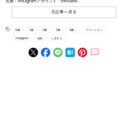
出典：Instagramアカウント「shiosanb」
元記事へ戻る
0歳
1歳
2歳
3歳
4歳～
ファッション
Instagram
app
しまむら