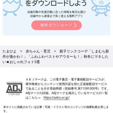
妊娠日数や生後日数に合った情報を毎日お届け
妊娠中から産後まで長く使える無料アプリ
無料ダウンロード
たまひよ
赤ちゃん・育児
親子リンクコーデ「しまむら新
作が激かわ！」「ふわふわベストやアウターも！」秋冬にマネした
い★おしゃれフォト5選
ＡＢＪマークは、この電子書店・電子書籍配信サービスが、
著作権者からコンテンツ使用許諾を得た正規版配信サービス
であることを示す登録商標（登録番号 第11091000号）です。
ABJマークの詳細、ABJマークを掲示しているサービスの一覧
はこちら→
https://aebs.or.jp/
本サイトに掲載されている記事・写真・イラスト等のコンテンツの無断転載を禁じま
す。