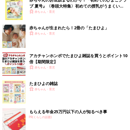
ブ 夏号』〈巻頭大特集〉初めての授乳がうまくい
く！ おっぱい・ミルクの基本と夏のトラブル 解決テ
赤ちゃん・育児
ク
赤ちゃんが生まれたら！2冊の「たまひよ」
赤ちゃん・育児
アカチャンホンポでたまひよ雑誌を買うとポイント10
倍【期間限定】
赤ちゃん・育児
たまひよの雑誌
赤ちゃん・育児
もらえる年金25万円以下の人が知るべき事
PR(くらしの話題)