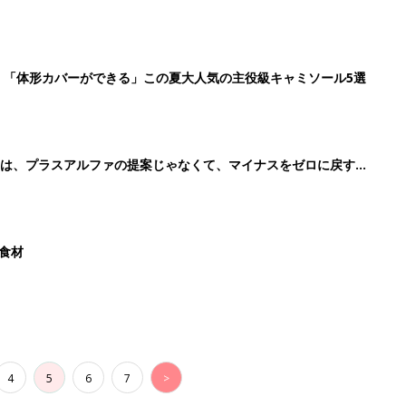
」「体形カバーができる」この夏大人気の主役級キャミソール5選
のは、プラスアルファの提案じゃなくて、マイナスをゼロに戻す手
た食材
4
5
6
7
>