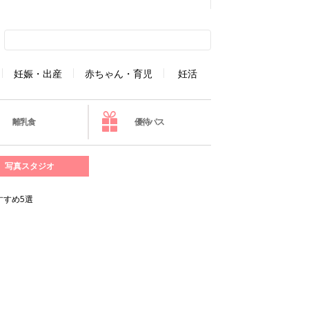
妊娠・出産
赤ちゃん・育児
妊活
離乳食
優待パス
写真スタジオ
すすめ5選