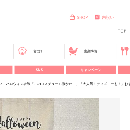
SHOP
内祝い
TOP
き
名づけ
出産準備
SNS
キャンペーン
ハロウィン衣装「このコスチューム激かわ！」「大人気！ディズニーも！」お