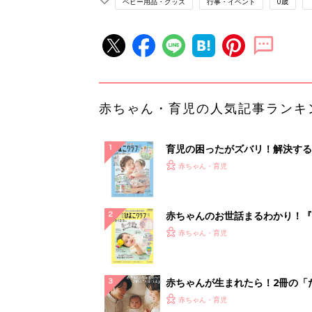
ベビー用品・グッズ
行事・イベント
0歳
赤ちゃん・育児の人気記事ランキ
育児の困ったがズバリ！解決する
『ひよこクラブ 夏号』 4カ月～
赤ちゃん・育児
になるまで、育児に役立つ情報が
ぱい！
赤ちゃんのお世話まるわかり！『
てのひよこクラブ 夏号』〈巻頭
赤ちゃん・育児
集〉初めての授乳がうまくいく！
っぱい・ミルクの基本と夏のトラ
解決テク
赤ちゃんが生まれたら！2冊の「
ひよ」
赤ちゃん・育児