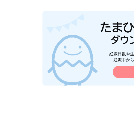
妊娠日数や
妊娠中か