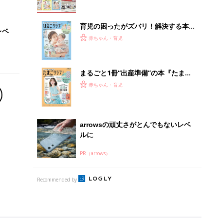
育児の困ったがズバリ！解決する本
レベ
『ひよこクラブ 夏号』 4カ月～2才
赤ちゃん・育児
になるまで、育児に役立つ情報がいっ
ぱい！
まるごと1冊“出産準備”の本『たまご
クラブ 夏号』〈スペシャル大特集〉
赤ちゃん・育児
夫婦で予習する 出産の教科書
arrowsの頑丈さがとんでもないレベ
ルに
PR（arrows）
Recommended by