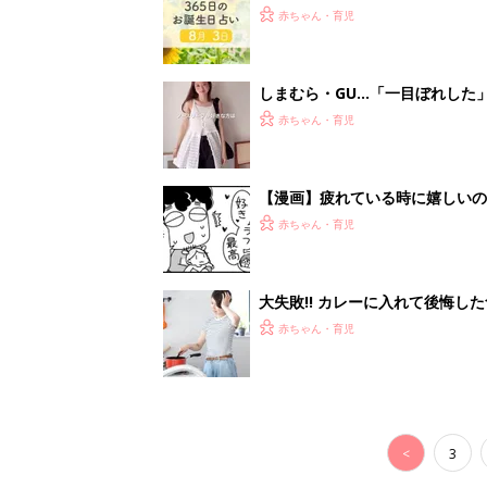
赤ちゃん・育児
しまむら・GU…「一目ぼれした
赤ちゃん・育児
【漫画】疲れている時に嬉しい
助け『ふうふう子育て ＃90』
赤ちゃん・育児
大失敗!! カレーに入れて後悔し
赤ちゃん・育児
<
3