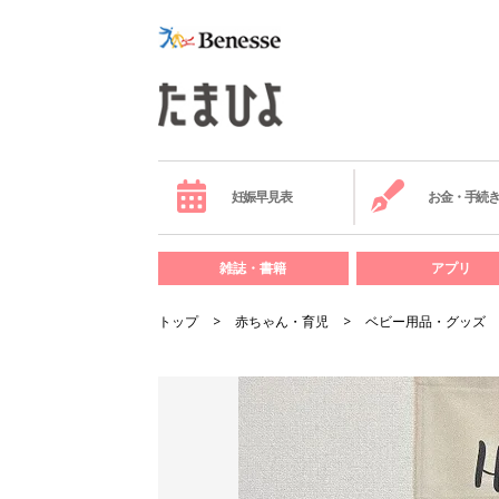
妊娠早見表
お金・手続
雑誌・書籍
アプリ
トップ
赤ちゃん・育児
ベビー用品・グッズ