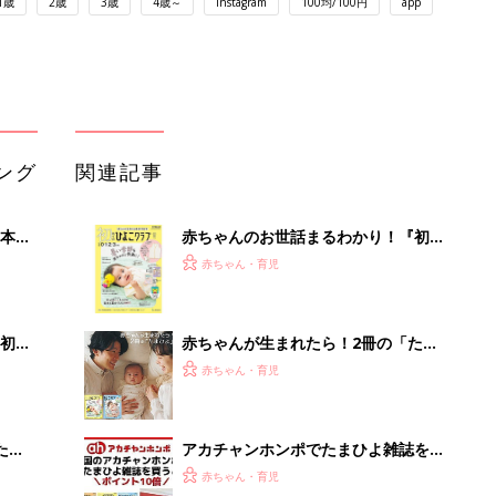
1歳
2歳
3歳
4歳～
Instagram
100均/100円
app
ング
関連記事
本
赤ちゃんのお世話まるわかり！『初め
2才
てのひよこクラブ 夏号』〈巻頭大特
赤ちゃん・育児
いっ
集〉初めての授乳がうまくいく！ お
っぱい・ミルクの基本と夏のトラブル
解決テク
初め
赤ちゃんが生まれたら！2冊の「たま
大特
ひよ」
赤ちゃん・育児
 お
ブル
たま
アカチャンホンポでたまひよ雑誌を買
うとポイント10倍【期間限定】
赤ちゃん・育児