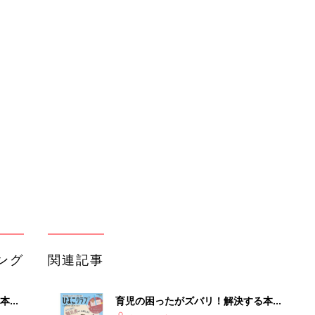
ング
関連記事
本
育児の困ったがズバリ！解決する本
2才
『ひよこクラブ 秋号』 4カ月～2才
赤ちゃん・育児
いっ
になるまで、育児に役立つ情報がいっ
ぱい！
初め
赤ちゃんのお世話まるわかり！『初め
大特
てのひよこクラブ 夏号』〈巻頭大特
赤ちゃん・育児
 お
集〉初めての授乳がうまくいく！ お
ブル
っぱい・ミルクの基本と夏のトラブル
解決テク
たま
赤ちゃんが生まれたら！2冊の「たま
ひよ」
赤ちゃん・育児
アカチャンホンポでたまひよ雑誌を買
レベ
うとポイント10倍【期間限定】
赤ちゃん・育児