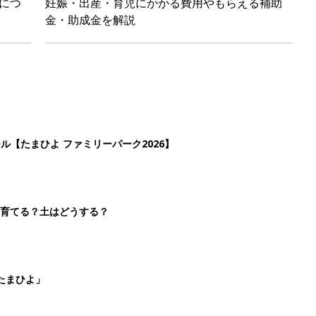
たまひよ」
本『ひよこクラブ 秋号』 4カ月～2才になるまで、育児に役立
4
5
6
7
>