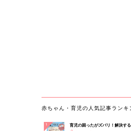
赤ちゃん・育児の人気記事ランキ
育児の困ったがズバリ！解決する
『ひよこクラブ 秋号』 4カ月～
赤ちゃん・育児
になるまで、育児に役立つ情報が
ぱい！
赤ちゃんのお世話まるわかり！『
てのひよこクラブ 夏号』〈巻頭
赤ちゃん・育児
集〉初めての授乳がうまくいく！
っぱい・ミルクの基本と夏のトラ
解決テク
赤ちゃんが生まれたら！2冊の「
ひよ」
赤ちゃん・育児
arrowsの頑丈さがとんでもない
ルに