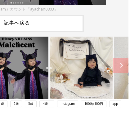
gramアカウント「ayachan0803」
記事へ戻る
1歳
2歳
3歳
4歳～
Instagram
100均/100円
app