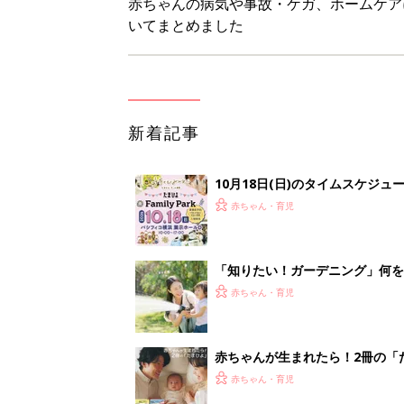
赤ちゃんが生まれたら！2冊の「
赤ちゃん・育児
育児の困ったがズバリ！解決する
つ情報がいっぱい！
赤ちゃん・育児
<
3