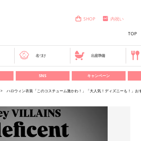
SHOP
内祝い
TOP
き
名づけ
出産準備
SNS
キャンペーン
ハロウィン衣装「このコスチューム激かわ！」「大人気！ディズニーも！」お