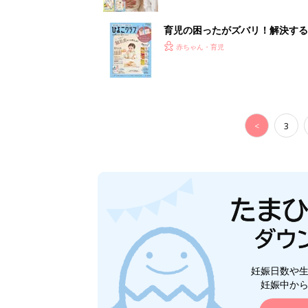
妊娠日数や
妊娠中か