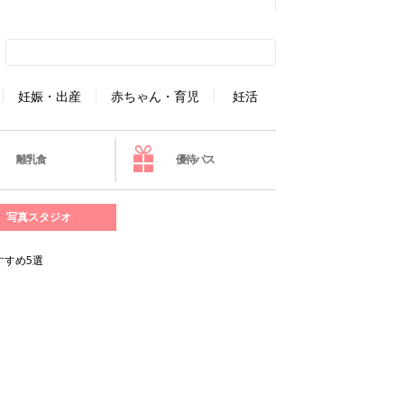
妊娠・出産
赤ちゃん・育児
妊活
離乳食
優待パス
写真スタジオ
すすめ5選