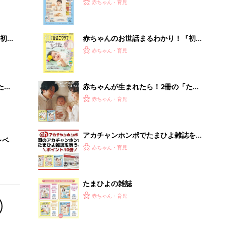
たまひよの雑誌
赤ちゃん・育児
「今日の目玉商品は？」毎日変わるA
mazonタイムセールが見逃せない
PR（Amazon）
Recommended by
離乳食はいつから？進め方は？「たまひよ きほんの離
乳食」